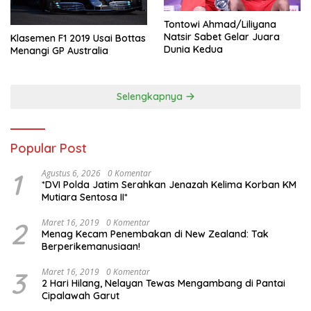
Tontowi Ahmad/Liliyana
Natsir Sabet Gelar Juara
Klasemen F1 2019 Usai Bottas
Dunia Kedua
Menangi GP Australia
Selengkapnya
Popular Post
1
Agustus 6, 2026
0 Komentar
*DVI Polda Jatim Serahkan Jenazah Kelima Korban KM
Mutiara Sentosa II*
2
Maret 16, 2019
0 Komentar
Menag Kecam Penembakan di New Zealand: Tak
Berperikemanusiaan!
3
Maret 16, 2019
0 Komentar
2 Hari Hilang, Nelayan Tewas Mengambang di Pantai
Cipalawah Garut