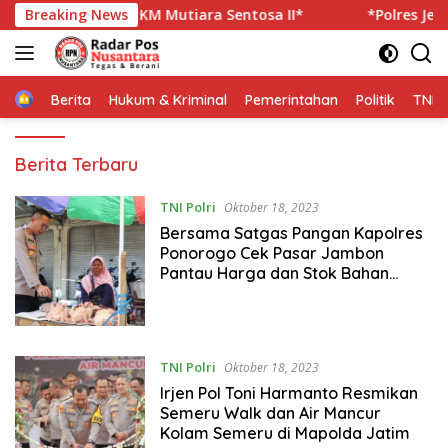
Langsung
a Korban KM Mutiara Sentosa II*
Breaking News
*Polres Jember Masif
ke
konten
Home
Berita
Hukum & Kriminal
Pemerintahan
Politik
TNI P
Radar
Berita Terbaru
Pos
Nusantara
TNI Polri
Oktober 18, 2023
Bersama Satgas Pangan Kapolres
Ponorogo Cek Pasar Jambon
Pantau Harga dan Stok Bahan
Pokok
TNI Polri
Oktober 18, 2023
Irjen Pol Toni Harmanto Resmikan
Semeru Walk dan Air Mancur
Kolam Semeru di Mapolda Jatim