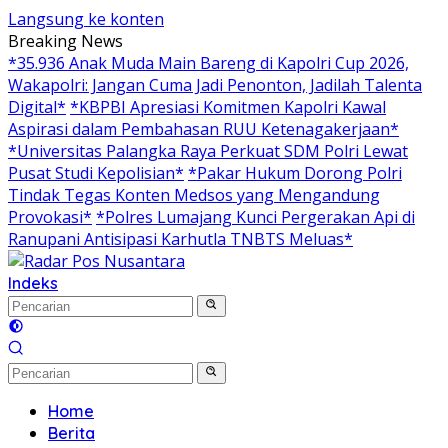
Langsung ke konten
Breaking News
*35.936 Anak Muda Main Bareng di Kapolri Cup 2026,
Wakapolri: Jangan Cuma Jadi Penonton, Jadilah Talenta
Digital*
*KBPBI Apresiasi Komitmen Kapolri Kawal
Aspirasi dalam Pembahasan RUU Ketenagakerjaan*
*Universitas Palangka Raya Perkuat SDM Polri Lewat
Pusat Studi Kepolisian*
*Pakar Hukum Dorong Polri
Tindak Tegas Konten Medsos yang Mengandung
Provokasi*
*Polres Lumajang Kunci Pergerakan Api di
Ranupani Antisipasi Karhutla TNBTS Meluas*
Indeks
Home
Berita