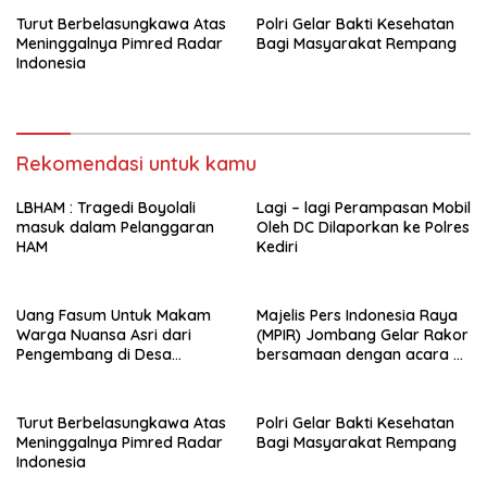
Turut Berbelasungkawa Atas
Polri Gelar Bakti Kesehatan
Meninggalnya Pimred Radar
Bagi Masyarakat Rempang
Indonesia
Rekomendasi untuk kamu
LBHAM : Tragedi Boyolali
Lagi – lagi Perampasan Mobil
masuk dalam Pelanggaran
Oleh DC Dilaporkan ke Polres
HAM
Kediri
Uang Fasum Untuk Makam
Majelis Pers Indonesia Raya
Warga Nuansa Asri dari
(MPIR) Jombang Gelar Rakor
Pengembang di Desa
bersamaan dengan acara
Pundong Raib Dialihkan
Gebyar Tumpengan
Turut Berbelasungkawa Atas
Polri Gelar Bakti Kesehatan
Meninggalnya Pimred Radar
Bagi Masyarakat Rempang
Indonesia