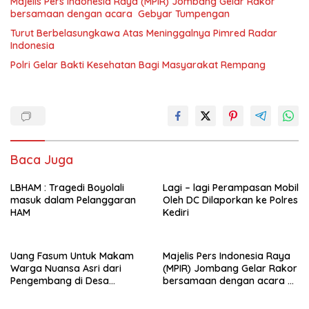
Majelis Pers Indonesia Raya (MPIR) Jombang Gelar Rakor
bersamaan dengan acara Gebyar Tumpengan
Turut Berbelasungkawa Atas Meninggalnya Pimred Radar
Indonesia
Polri Gelar Bakti Kesehatan Bagi Masyarakat Rempang
Baca Juga
LBHAM : Tragedi Boyolali
Lagi – lagi Perampasan Mobil
masuk dalam Pelanggaran
Oleh DC Dilaporkan ke Polres
HAM
Kediri
Uang Fasum Untuk Makam
Majelis Pers Indonesia Raya
Warga Nuansa Asri dari
(MPIR) Jombang Gelar Rakor
Pengembang di Desa
bersamaan dengan acara
Pundong Raib Dialihkan
Gebyar Tumpengan