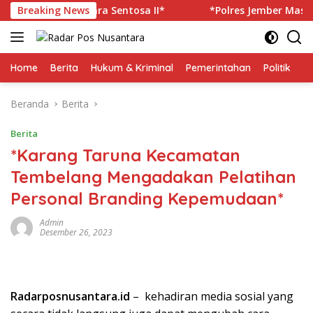
Langsung
ban KM Mutiara Sentosa II*
Breaking News
*Polres Jember Masifkan E
ke
konten
Home
Berita
Hukum & Kriminal
Pemerintahan
Politik
TN
Beranda
Berita
Berita
*Karang Taruna Kecamatan
Tembelang Mengadakan Pelatihan
Personal Branding Kepemudaan*
Admin
Desember 26, 2023
Radarposnusantara.id
– kehadiran media sosial yang