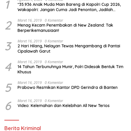
1
*35.936 Anak Muda Main Bareng di Kapolri Cup 2026,
Wakapolri: Jangan Cuma Jadi Penonton, Jadilah
Talenta Digital*
2
Maret 16, 2019
0 Komentar
Menag Kecam Penembakan di New Zealand: Tak
Berperikemanusiaan!
3
Maret 16, 2019
0 Komentar
2 Hari Hilang, Nelayan Tewas Mengambang di Pantai
Cipalawah Garut
4
Maret 16, 2019
0 Komentar
14 Tahun Terbunuhnya Munir, Polri Didesak Bentuk Tim
Khusus
5
Maret 16, 2019
0 Komentar
Prabowo Resmikan Kantor DPD Gerindra di Banten
6
Maret 16, 2019
0 Komentar
Video: Kelemahan dan Kelebihan All New Terios
Berita Kriminal