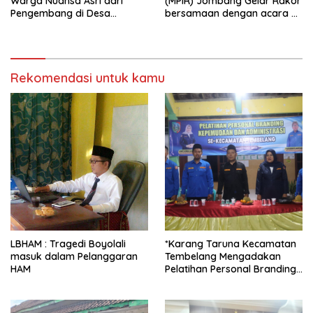
Warga Nuansa Asri dari
(MPIR) Jombang Gelar Rakor
Pengembang di Desa
bersamaan dengan acara
Pundong Raib Dialihkan
Gebyar Tumpengan
Rekomendasi untuk kamu
LBHAM : Tragedi Boyolali
*Karang Taruna Kecamatan
masuk dalam Pelanggaran
Tembelang Mengadakan
HAM
Pelatihan Personal Branding
Kepemudaan*