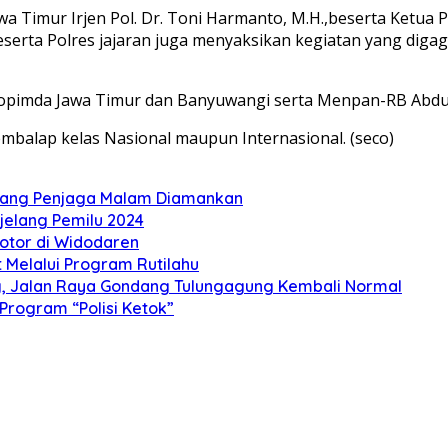
awa Timur Irjen Pol. Dr. Toni Harmanto, M.H.,beserta Ketu
rta Polres jajaran juga menyaksikan kegiatan yang digaga
orkopimda Jawa Timur dan Banyuwangi serta Menpan-RB Abdu
embalap kelas Nasional maupun Internasional. (seco)
orang Penjaga Malam Diamankan
jelang Pemilu 2024
otor di Widodaren
Melalui Program Rutilahu
ng, Jalan Raya Gondang Tulungagung Kembali Normal
 Program “Polisi Ketok”