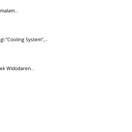
a malam…
gi “Cooling System”,…
lsek Widodaren…