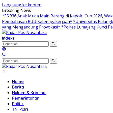
Langsung ke konten
Breaking News
*35.936 Anak Muda Main Bareng di Kapolri Cup 2026, Wakap
Pembahasan RUU Ketenagakerjaan*
*Universitas Palangk
yang Mengandung Provokasi*
*Polres Lumajang Kunci Pe
Indeks
Home
Berita
Hukum & Kriminal
Pemerintahan
Politik
TNI Polri