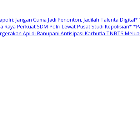
olri: Jangan Cuma Jadi Penonton, Jadilah Talenta Digital*
a Raya Perkuat SDM Polri Lewat Pusat Studi Kepolisian*
*P
rgerakan Api di Ranupani Antisipasi Karhutla TNBTS Melua