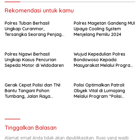
Rekomendasi untuk kamu
Polres Tuban Berhasil
Polres Magetan Gandeng MUI
Ungkap Curanmor,
Upaya Cooling System
Tersangka Seorang Penjaga
Menjelang Pemilu 2024
Malam Diamankan
Polres Ngawi Berhasil
Wujud Kepedulian Polres
Ungkap Kasus Pencurian
Bondowoso Kepada
Sepeda Motor di Widodaren
Masyarakat Melalui Program
Rutilahu
Gerak Cepat Polisi dan TNI
Polisi Optimalkan Patroli
Bantu Tangani Pohon
Obyek Vital di Lumajang
Tumbang, Jalan Raya
Melalui Program “Polisi
Gondang Tulungagung
Ketok”
Kembali Normal
Tinggalkan Balasan
Alamat email Anda tidak akan dipublikasikan.
Ruas yang wajib