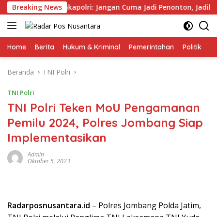
Langsung
Cup 2026, Wakapolri: Jangan Cuma Jadi Penonton, Jadilah Talen
Breaking News
ke
konten
Home
Berita
Hukum & Kriminal
Pemerintahan
Politik
TN
Beranda
TNI Polri
TNI Polri
TNI Polri Teken MoU Pengamanan
Pemilu 2024, Polres Jombang Siap
Implementasikan
Admin
Oktober 5, 2023
Radarposnusantara.id
– Polres Jombang Polda Jatim,