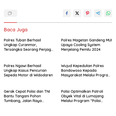
Baca Juga
Polres Tuban Berhasil
Polres Magetan Gandeng MUI
Ungkap Curanmor,
Upaya Cooling System
Tersangka Seorang Penjaga
Menjelang Pemilu 2024
Malam Diamankan
Polres Ngawi Berhasil
Wujud Kepedulian Polres
Ungkap Kasus Pencurian
Bondowoso Kepada
Sepeda Motor di Widodaren
Masyarakat Melalui Program
Rutilahu
Gerak Cepat Polisi dan TNI
Polisi Optimalkan Patroli
Bantu Tangani Pohon
Obyek Vital di Lumajang
Tumbang, Jalan Raya
Melalui Program “Polisi
Gondang Tulungagung
Ketok”
Kembali Normal