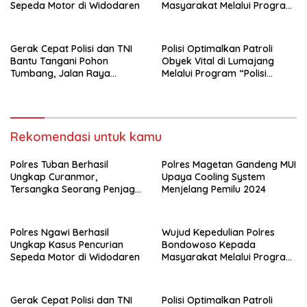
Sepeda Motor di Widodaren
Masyarakat Melalui Program
Rutilahu
Gerak Cepat Polisi dan TNI
Polisi Optimalkan Patroli
Bantu Tangani Pohon
Obyek Vital di Lumajang
Tumbang, Jalan Raya
Melalui Program “Polisi
Gondang Tulungagung
Ketok”
Kembali Normal
Rekomendasi untuk kamu
Polres Tuban Berhasil
Polres Magetan Gandeng MUI
Ungkap Curanmor,
Upaya Cooling System
Tersangka Seorang Penjaga
Menjelang Pemilu 2024
Malam Diamankan
Polres Ngawi Berhasil
Wujud Kepedulian Polres
Ungkap Kasus Pencurian
Bondowoso Kepada
Sepeda Motor di Widodaren
Masyarakat Melalui Program
Rutilahu
Gerak Cepat Polisi dan TNI
Polisi Optimalkan Patroli