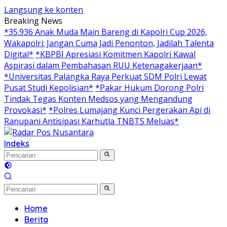
Langsung ke konten
Breaking News
*35.936 Anak Muda Main Bareng di Kapolri Cup 2026,
Wakapolri: Jangan Cuma Jadi Penonton, Jadilah Talenta
Digital*
*KBPBI Apresiasi Komitmen Kapolri Kawal
Aspirasi dalam Pembahasan RUU Ketenagakerjaan*
*Universitas Palangka Raya Perkuat SDM Polri Lewat
Pusat Studi Kepolisian*
*Pakar Hukum Dorong Polri
Tindak Tegas Konten Medsos yang Mengandung
Provokasi*
*Polres Lumajang Kunci Pergerakan Api di
Ranupani Antisipasi Karhutla TNBTS Meluas*
Indeks
Home
Berita