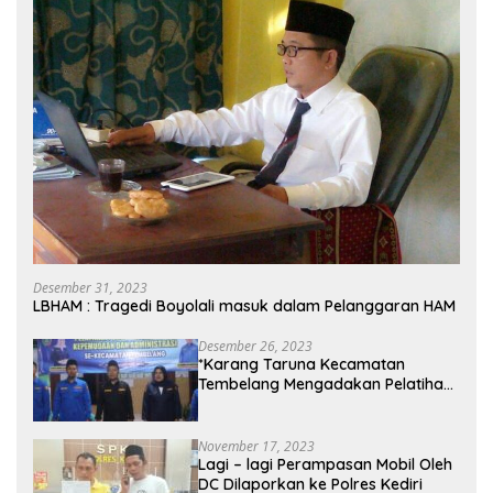
Desember 31, 2023
LBHAM : Tragedi Boyolali masuk dalam Pelanggaran HAM
Desember 26, 2023
*Karang Taruna Kecamatan
Tembelang Mengadakan Pelatihan
Personal Branding Kepemudaan*
November 17, 2023
Lagi – lagi Perampasan Mobil Oleh
DC Dilaporkan ke Polres Kediri