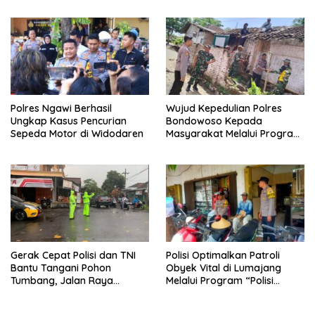
Polres Ngawi Berhasil
Wujud Kepedulian Polres
Ungkap Kasus Pencurian
Bondowoso Kepada
Sepeda Motor di Widodaren
Masyarakat Melalui Program
Rutilahu
Gerak Cepat Polisi dan TNI
Polisi Optimalkan Patroli
Bantu Tangani Pohon
Obyek Vital di Lumajang
Tumbang, Jalan Raya
Melalui Program “Polisi
Gondang Tulungagung
Ketok”
Kembali Normal