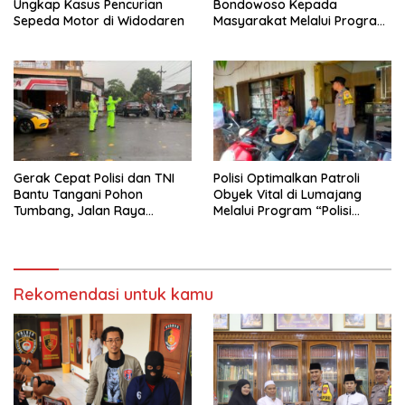
Ungkap Kasus Pencurian
Bondowoso Kepada
Sepeda Motor di Widodaren
Masyarakat Melalui Program
Rutilahu
Gerak Cepat Polisi dan TNI
Polisi Optimalkan Patroli
Bantu Tangani Pohon
Obyek Vital di Lumajang
Tumbang, Jalan Raya
Melalui Program “Polisi
Gondang Tulungagung
Ketok”
Kembali Normal
Rekomendasi untuk kamu