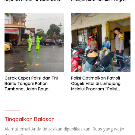
Rutilahu
Gerak Cepat Polisi dan TNI
Polisi Optimalkan Patroli
Bantu Tangani Pohon
Obyek Vital di Lumajang
Tumbang, Jalan Raya
Melalui Program “Polisi
Gondang Tulungagung
Ketok”
Kembali Normal
Tinggalkan Balasan
Alamat email Anda tidak akan dipublikasikan.
Ruas yang wajib