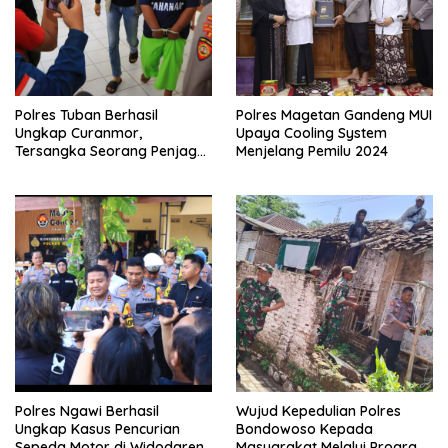
Polres Tuban Berhasil
Polres Magetan Gandeng MUI
Ungkap Curanmor,
Upaya Cooling System
Tersangka Seorang Penjaga
Menjelang Pemilu 2024
Malam Diamankan
Polres Ngawi Berhasil
Wujud Kepedulian Polres
Ungkap Kasus Pencurian
Bondowoso Kepada
Sepeda Motor di Widodaren
Masyarakat Melalui Program