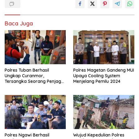
Baca Juga
Polres Tuban Berhasil
Polres Magetan Gandeng MUI
Ungkap Curanmor,
Upaya Cooling System
Tersangka Seorang Penjaga
Menjelang Pemilu 2024
Malam Diamankan
Polres Ngawi Berhasil
Wujud Kepedulian Polres