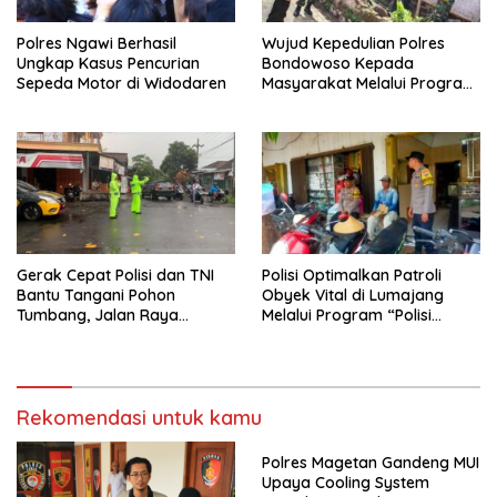
Polres Ngawi Berhasil
Wujud Kepedulian Polres
Ungkap Kasus Pencurian
Bondowoso Kepada
Sepeda Motor di Widodaren
Masyarakat Melalui Program
Rutilahu
Gerak Cepat Polisi dan TNI
Polisi Optimalkan Patroli
Bantu Tangani Pohon
Obyek Vital di Lumajang
Tumbang, Jalan Raya
Melalui Program “Polisi
Gondang Tulungagung
Ketok”
Kembali Normal
Rekomendasi untuk kamu
Polres Magetan Gandeng MUI
Upaya Cooling System