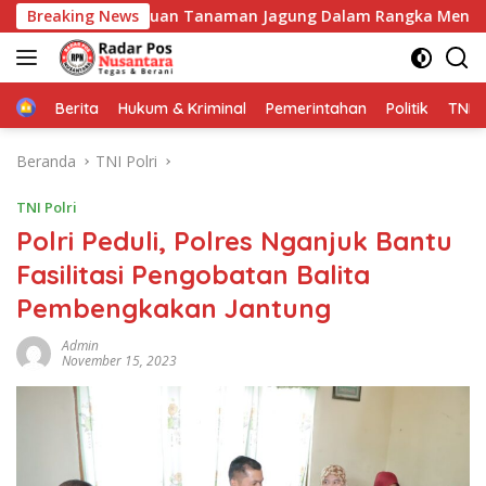
Langsung
an Peninjauan Tanaman Jagung Dalam Rangka Mendukung Ket
Breaking News
ke
konten
Home
Berita
Hukum & Kriminal
Pemerintahan
Politik
TNI P
Beranda
TNI Polri
TNI Polri
Polri Peduli, Polres Nganjuk Bantu
Fasilitasi Pengobatan Balita
Pembengkakan Jantung
Admin
November 15, 2023