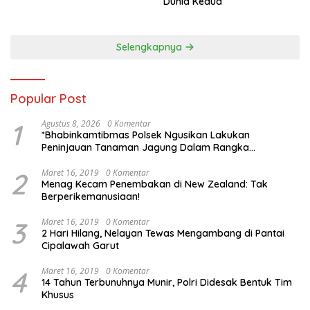
Dunia Kedua
Selengkapnya
Popular Post
1
Agustus 8, 2026
0 Komentar
*Bhabinkamtibmas Polsek Ngusikan Lakukan
Peninjauan Tanaman Jagung Dalam Rangka
Mendukung Ketahanan Pangan*
2
Maret 16, 2019
0 Komentar
Menag Kecam Penembakan di New Zealand: Tak
Berperikemanusiaan!
3
Maret 16, 2019
0 Komentar
2 Hari Hilang, Nelayan Tewas Mengambang di Pantai
Cipalawah Garut
4
Maret 16, 2019
0 Komentar
14 Tahun Terbunuhnya Munir, Polri Didesak Bentuk Tim
Khusus