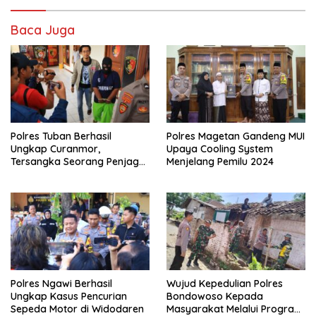
Baca Juga
Polres Tuban Berhasil
Polres Magetan Gandeng MUI
Ungkap Curanmor,
Upaya Cooling System
Tersangka Seorang Penjaga
Menjelang Pemilu 2024
Malam Diamankan
Polres Ngawi Berhasil
Wujud Kepedulian Polres
Ungkap Kasus Pencurian
Bondowoso Kepada
Sepeda Motor di Widodaren
Masyarakat Melalui Program