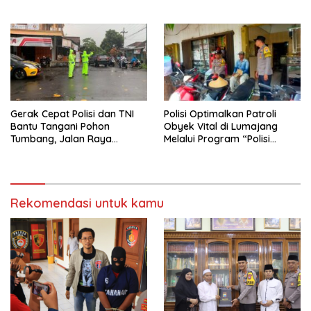
Rutilahu
Gerak Cepat Polisi dan TNI
Polisi Optimalkan Patroli
Bantu Tangani Pohon
Obyek Vital di Lumajang
Tumbang, Jalan Raya
Melalui Program “Polisi
Gondang Tulungagung
Ketok”
Kembali Normal
Rekomendasi untuk kamu