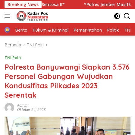
Langsung
iara Sentosa II*
Breaking News
*Polres Jember Masifkan Edukasi Ber
ke
konten
Home
Berita
Hukum & Kriminal
Pemerintahan
Politik
TNI P
Beranda
TNI Polri
TNI Polri
Polresta Banyuwangi Siapkan 3.576
Personel Gabungan Wujudkan
Kondusifitas Pilkades 2023
Serentak
Admin
Oktober 24, 2023