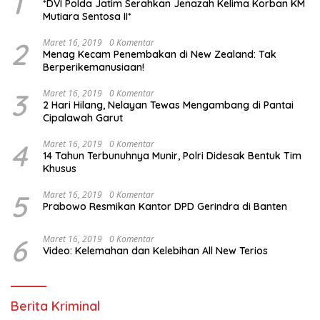
1
*DVI Polda Jatim Serahkan Jenazah Kelima Korban KM
Mutiara Sentosa II*
2
Maret 16, 2019
0 Komentar
Menag Kecam Penembakan di New Zealand: Tak
Berperikemanusiaan!
3
Maret 16, 2019
0 Komentar
2 Hari Hilang, Nelayan Tewas Mengambang di Pantai
Cipalawah Garut
4
Maret 16, 2019
0 Komentar
14 Tahun Terbunuhnya Munir, Polri Didesak Bentuk Tim
Khusus
5
Maret 16, 2019
0 Komentar
Prabowo Resmikan Kantor DPD Gerindra di Banten
6
Maret 16, 2019
0 Komentar
Video: Kelemahan dan Kelebihan All New Terios
Berita Kriminal