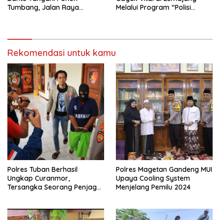
Tumbang, Jalan Raya
Melalui Program “Polisi
Gondang Tulungagung
Ketok”
Kembali Normal
Rekomendasi untuk kamu
Polres Tuban Berhasil
Polres Magetan Gandeng MUI
Ungkap Curanmor,
Upaya Cooling System
Tersangka Seorang Penjaga
Menjelang Pemilu 2024
Malam Diamankan