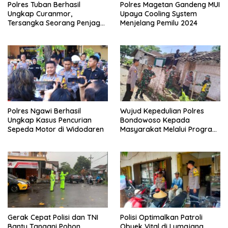
Polres Tuban Berhasil
Polres Magetan Gandeng MUI
Ungkap Curanmor,
Upaya Cooling System
Tersangka Seorang Penjaga
Menjelang Pemilu 2024
Malam Diamankan
Polres Ngawi Berhasil
Wujud Kepedulian Polres
Ungkap Kasus Pencurian
Bondowoso Kepada
Sepeda Motor di Widodaren
Masyarakat Melalui Program
Rutilahu
Gerak Cepat Polisi dan TNI
Polisi Optimalkan Patroli
Bantu Tangani Pohon
Obyek Vital di Lumajang