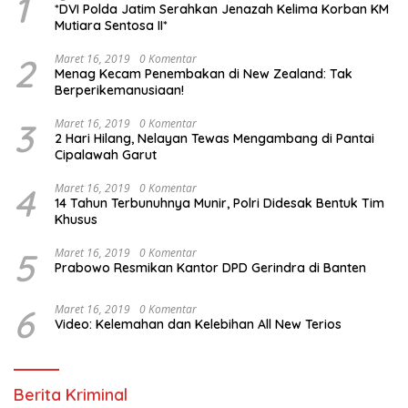
1
*DVI Polda Jatim Serahkan Jenazah Kelima Korban KM
Mutiara Sentosa II*
2
Maret 16, 2019
0 Komentar
Menag Kecam Penembakan di New Zealand: Tak
Berperikemanusiaan!
3
Maret 16, 2019
0 Komentar
2 Hari Hilang, Nelayan Tewas Mengambang di Pantai
Cipalawah Garut
4
Maret 16, 2019
0 Komentar
14 Tahun Terbunuhnya Munir, Polri Didesak Bentuk Tim
Khusus
5
Maret 16, 2019
0 Komentar
Prabowo Resmikan Kantor DPD Gerindra di Banten
6
Maret 16, 2019
0 Komentar
Video: Kelemahan dan Kelebihan All New Terios
Berita Kriminal