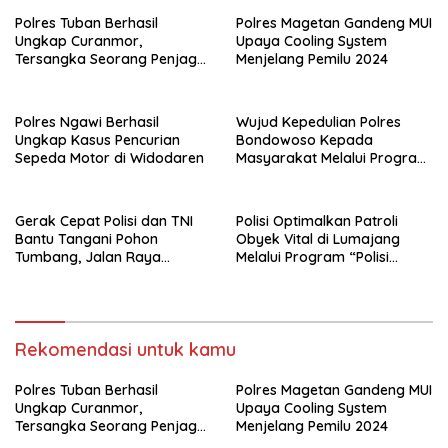
Polres Tuban Berhasil
Polres Magetan Gandeng MUI
Ungkap Curanmor,
Upaya Cooling System
Tersangka Seorang Penjaga
Menjelang Pemilu 2024
Malam Diamankan
Polres Ngawi Berhasil
Wujud Kepedulian Polres
Ungkap Kasus Pencurian
Bondowoso Kepada
Sepeda Motor di Widodaren
Masyarakat Melalui Program
Rutilahu
Gerak Cepat Polisi dan TNI
Polisi Optimalkan Patroli
Bantu Tangani Pohon
Obyek Vital di Lumajang
Tumbang, Jalan Raya
Melalui Program “Polisi
Gondang Tulungagung
Ketok”
Kembali Normal
Rekomendasi untuk kamu
Polres Tuban Berhasil
Polres Magetan Gandeng MUI
Ungkap Curanmor,
Upaya Cooling System
Tersangka Seorang Penjaga
Menjelang Pemilu 2024
Malam Diamankan