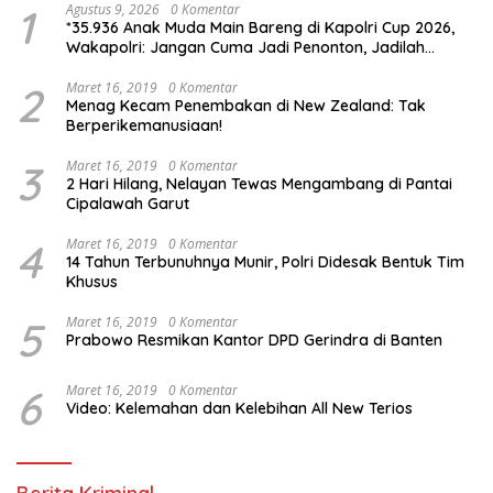
1
Agustus 9, 2026
0 Komentar
*35.936 Anak Muda Main Bareng di Kapolri Cup 2026,
Wakapolri: Jangan Cuma Jadi Penonton, Jadilah
Talenta Digital*
2
Maret 16, 2019
0 Komentar
Menag Kecam Penembakan di New Zealand: Tak
Berperikemanusiaan!
3
Maret 16, 2019
0 Komentar
2 Hari Hilang, Nelayan Tewas Mengambang di Pantai
Cipalawah Garut
4
Maret 16, 2019
0 Komentar
14 Tahun Terbunuhnya Munir, Polri Didesak Bentuk Tim
Khusus
5
Maret 16, 2019
0 Komentar
Prabowo Resmikan Kantor DPD Gerindra di Banten
6
Maret 16, 2019
0 Komentar
Video: Kelemahan dan Kelebihan All New Terios