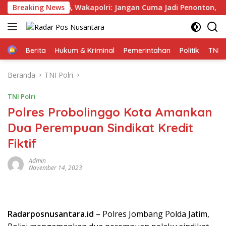
Langsung
olri Cup 2026, Wakapolri: Jangan Cuma Jadi Penonton, Jadilah 
Breaking News
ke
konten
Home
Berita
Hukum & Kriminal
Pemerintahan
Politik
TNI P
Beranda
TNI Polri
TNI Polri
Polres Probolinggo Kota Amankan
Dua Perempuan Sindikat Kredit
Fiktif
Admin
November 14, 2023
Radarposnusantara.id
– Polres Jombang Polda Jatim,