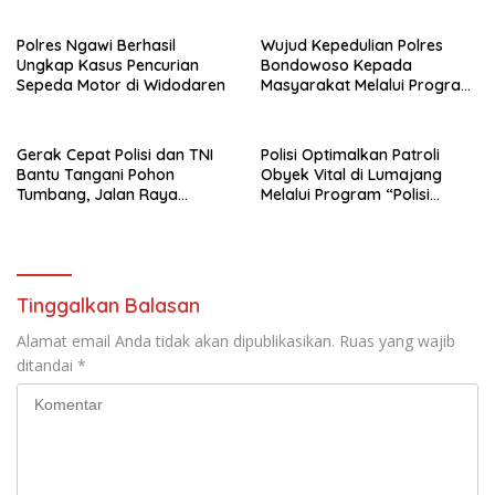
Polres Ngawi Berhasil
Wujud Kepedulian Polres
Ungkap Kasus Pencurian
Bondowoso Kepada
Sepeda Motor di Widodaren
Masyarakat Melalui Program
Rutilahu
Gerak Cepat Polisi dan TNI
Polisi Optimalkan Patroli
Bantu Tangani Pohon
Obyek Vital di Lumajang
Tumbang, Jalan Raya
Melalui Program “Polisi
Gondang Tulungagung
Ketok”
Kembali Normal
Tinggalkan Balasan
Alamat email Anda tidak akan dipublikasikan.
Ruas yang wajib
ditandai
*