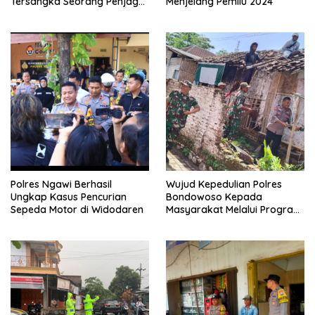
Tersangka Seorang Penjaga
Menjelang Pemilu 2024
Malam Diamankan
Polres Ngawi Berhasil
Wujud Kepedulian Polres
Ungkap Kasus Pencurian
Bondowoso Kepada
Sepeda Motor di Widodaren
Masyarakat Melalui Program
Rutilahu