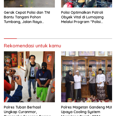
Gerak Cepat Polisi dan TNI
Polisi Optimalkan Patroli
Bantu Tangani Pohon
Obyek Vital di Lumajang
Tumbang, Jalan Raya
Melalui Program “Polisi
Gondang Tulungagung
Ketok”
Kembali Normal
Rekomendasi untuk kamu
Polres Tuban Berhasil
Polres Magetan Gandeng MUI
Ungkap Curanmor,
Upaya Cooling System