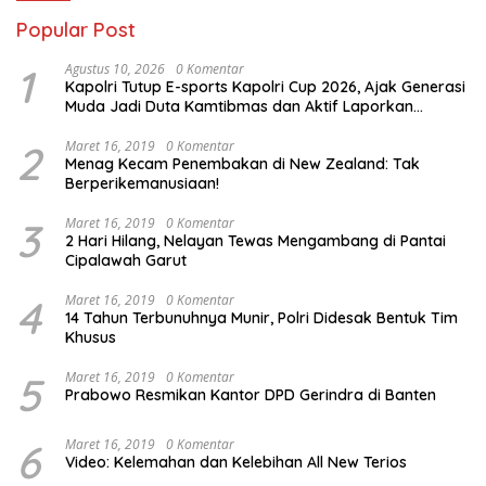
Popular Post
1
Agustus 10, 2026
0 Komentar
Kapolri Tutup E-sports Kapolri Cup 2026, Ajak Generasi
Muda Jadi Duta Kamtibmas dan Aktif Laporkan
Gangguan Ke 110
2
Maret 16, 2019
0 Komentar
Menag Kecam Penembakan di New Zealand: Tak
Berperikemanusiaan!
3
Maret 16, 2019
0 Komentar
2 Hari Hilang, Nelayan Tewas Mengambang di Pantai
Cipalawah Garut
4
Maret 16, 2019
0 Komentar
14 Tahun Terbunuhnya Munir, Polri Didesak Bentuk Tim
Khusus
5
Maret 16, 2019
0 Komentar
Prabowo Resmikan Kantor DPD Gerindra di Banten
6
Maret 16, 2019
0 Komentar
Video: Kelemahan dan Kelebihan All New Terios