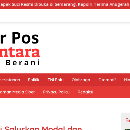
 Semarang, Kapolri Terima Anugerah Anggota Kehormatan*
erintahan
Politik
TNI Polri
Olahraga
Otomotif
Hi
oman Media Siber
Privacy Policy
Redaksi
B
i Salurkan Modal dan