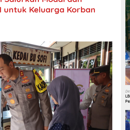
untuk Keluarga Korban
De
LB
P