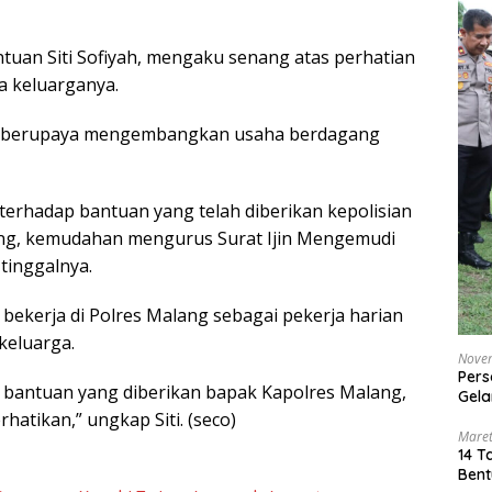
ntuan Siti Sofiyah, mengaku senang atas perhatian
a keluarganya.
kan berupaya mengembangkan usaha berdagang
 terhadap bantuan yang telah diberikan kepolisian
ing, kemudahan mengurus Surat Ijin Mengemudi
tinggalnya.
 bekerja di Polres Malang sebagai pekerja harian
keluarga.
Nove
Pers
s bantuan yang diberikan bapak Kapolres Malang,
Gela
hatikan,” ungkap Siti. (seco)
Maret
14 T
Bent