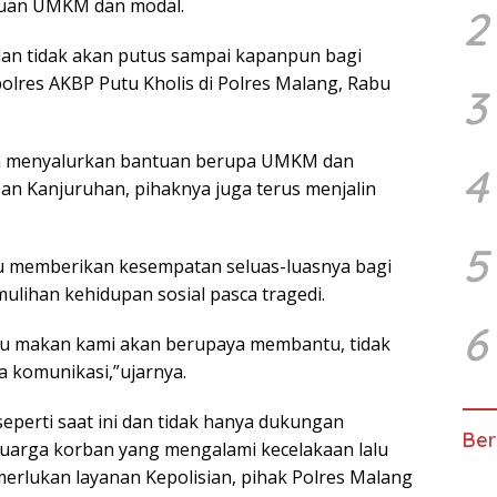
tuan UMKM dan modal.
2
dan tidak akan putus sampai kapanpun bagi
olres AKBP Putu Kholis di Polres Malang, Rabu
3
n menyalurkan bantuan berupa UMKM dan
4
n Kanjuruhan, pihaknya juga terus menjalin
5
u memberikan kesempatan seluas-luasnya bagi
lihan kehidupan sosial pasca tragedi.
6
tu makan kami akan berupaya membantu, tidak
ta komunikasi,”ujarnya.
erti saat ini dan tidak hanya dukungan
Ber
luarga korban yang mengalami kecelakaan lalu
erlukan layanan Kepolisian, pihak Polres Malang