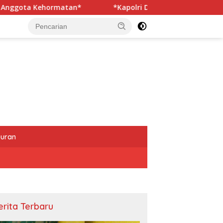
*Kapolri Dukung Dialog Penyusunan RUU Ketenagakerjaan, 
buran
erita Terbaru