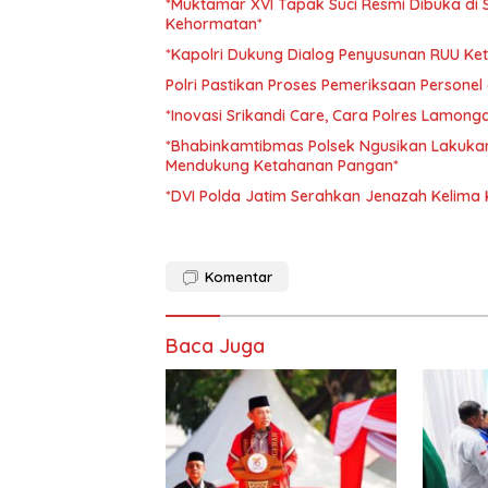
*Muktamar XVI Tapak Suci Resmi Dibuka di
Kehormatan*
*Kapolri Dukung Dialog Penyusunan RUU Ket
Polri Pastikan Proses Pemeriksaan Personel
*Inovasi Srikandi Care, Cara Polres Lamong
*Bhabinkamtibmas Polsek Ngusikan Lakuk
Mendukung Ketahanan Pangan*
*DVI Polda Jatim Serahkan Jenazah Kelima 
Komentar
Baca Juga