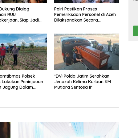
 Dukung Dialog
Polri Pastikan Proses
nan RUU
Pemeriksaan Personel di Aceh
kerjaan, Siap Jadi
Dilaksanakan Secara
 Aspirasi Buruh*
Profesional dan Transparan
kamtibmas Polsek
*DVI Polda Jatim Serahkan
 Lakukan Peninjauan
Jenazah Kelima Korban KM
 Jagung Dalam
Mutiara Sentosa II*
Mendukung Ketahanan