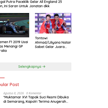
gal Putra Paceklik Gelar All England 25
n, Ini Saran Untuk Jonatan dkk
Tontowi
emen F1 2019 Usai
Ahmad/Liliyana Natsir
as Menangi GP
Sabet Gelar Juara
ralia
Dunia Kedua
Selengkapnya
ular Post
Agustus 8, 2026
0 Komentar
*Muktamar XVI Tapak Suci Resmi Dibuka
di Semarang, Kapolri Terima Anugerah
Anggota Kehormatan*