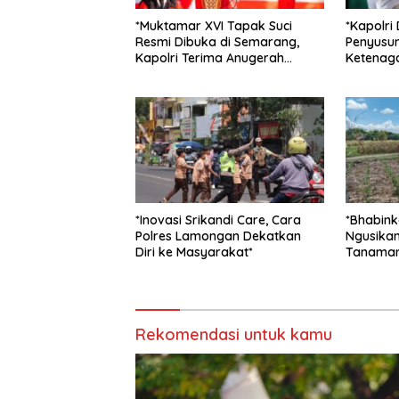
*Muktamar XVI Tapak Suci
*Kapolri
Resmi Dibuka di Semarang,
Penyusu
Kapolri Terima Anugerah
Ketenaga
Anggota Kehormatan*
Jembatan
*Inovasi Srikandi Care, Cara
*Bhabin
Polres Lamongan Dekatkan
Ngusikan
Diri ke Masyarakat*
Tanaman
Rangka 
Pangan*
Rekomendasi untuk kamu