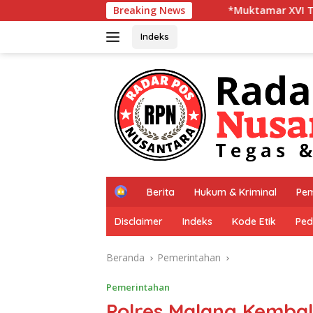
Langsung
*Muktamar XVI Tapak Suci Resmi Dibuka di
Breaking News
ke
konten
Indeks
H
Berita
Hukum & Kriminal
Pem
o
m
Disclaimer
Indeks
Kode Etik
Ped
e
Beranda
Pemerintahan
Pemerintahan
Polres Malang Kembal