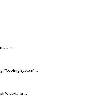
a malam…
gi “Cooling System”,…
lsek Widodaren…