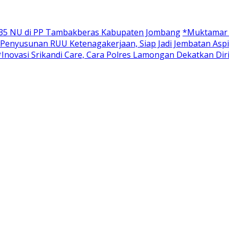
 35 NU di PP Tambakberas Kabupaten Jombang
*Muktamar X
 Penyusunan RUU Ketenagakerjaan, Siap Jadi Jembatan Aspi
*Inovasi Srikandi Care, Cara Polres Lamongan Dekatkan Dir