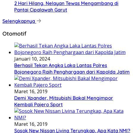
2 Hari Hilang, Nelayan Tewas Mengambang di
Pantai Cipalawah Garut
Selengkapnya
Otomotif
Januari 10, 2024
Berhasil Tekan Angka Laka Lantas Polres
Bojonegoro Raih Penghargaan dari Kapolda Jatim
Maret 16, 2019
Demi Xpander, Mitsubishi Bakal Mengimpor
Kembali Pajero Sport
Maret 16, 2019
Sosok New Nissan Livina Terungkap, Apa Kata NMI?