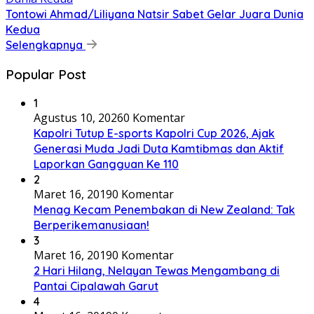
Tontowi Ahmad/Liliyana Natsir Sabet Gelar Juara Dunia
Kedua
Selengkapnya
Popular Post
1
Agustus 10, 2026
0 Komentar
Kapolri Tutup E-sports Kapolri Cup 2026, Ajak
Generasi Muda Jadi Duta Kamtibmas dan Aktif
Laporkan Gangguan Ke 110
2
Maret 16, 2019
0 Komentar
Menag Kecam Penembakan di New Zealand: Tak
Berperikemanusiaan!
3
Maret 16, 2019
0 Komentar
2 Hari Hilang, Nelayan Tewas Mengambang di
Pantai Cipalawah Garut
4