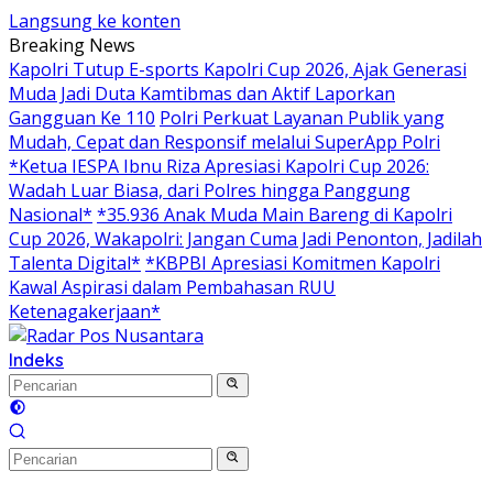
Langsung ke konten
Breaking News
Kapolri Tutup E-sports Kapolri Cup 2026, Ajak Generasi
Muda Jadi Duta Kamtibmas dan Aktif Laporkan
Gangguan Ke 110
Polri Perkuat Layanan Publik yang
Mudah, Cepat dan Responsif melalui SuperApp Polri
*Ketua IESPA Ibnu Riza Apresiasi Kapolri Cup 2026:
Wadah Luar Biasa, dari Polres hingga Panggung
Nasional*
*35.936 Anak Muda Main Bareng di Kapolri
Cup 2026, Wakapolri: Jangan Cuma Jadi Penonton, Jadilah
Talenta Digital*
*KBPBI Apresiasi Komitmen Kapolri
Kawal Aspirasi dalam Pembahasan RUU
Ketenagakerjaan*
Indeks