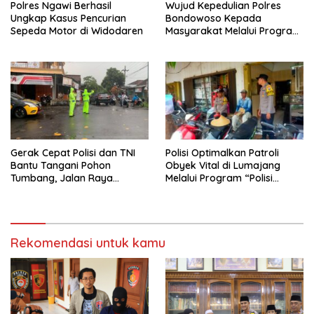
Polres Ngawi Berhasil
Wujud Kepedulian Polres
Ungkap Kasus Pencurian
Bondowoso Kepada
Sepeda Motor di Widodaren
Masyarakat Melalui Program
Rutilahu
Gerak Cepat Polisi dan TNI
Polisi Optimalkan Patroli
Bantu Tangani Pohon
Obyek Vital di Lumajang
Tumbang, Jalan Raya
Melalui Program “Polisi
Gondang Tulungagung
Ketok”
Kembali Normal
Rekomendasi untuk kamu