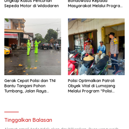
Ungkap Kasus Pencurian
Bondowoso Kepada
Sepeda Motor di Widodaren
Masyarakat Melalui Program
Rutilahu
Gerak Cepat Polisi dan TNI
Polisi Optimalkan Patroli
Bantu Tangani Pohon
Obyek Vital di Lumajang
Tumbang, Jalan Raya
Melalui Program “Polisi
Gondang Tulungagung
Ketok”
Kembali Normal
Tinggalkan Balasan