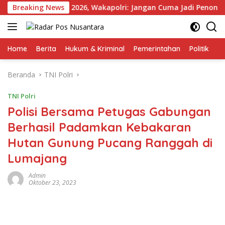
Langsung
i Kapolri Cup 2026, Wakapolri: Jangan Cuma Jadi Penonton, Jad
Breaking News
ke
konten
Home
Berita
Hukum & Kriminal
Pemerintahan
Politik
TN
Beranda
TNI Polri
TNI Polri
Polisi Bersama Petugas Gabungan
Berhasil Padamkan Kebakaran
Hutan Gunung Pucang Ranggah di
Lumajang
Admin
Oktober 23, 2023