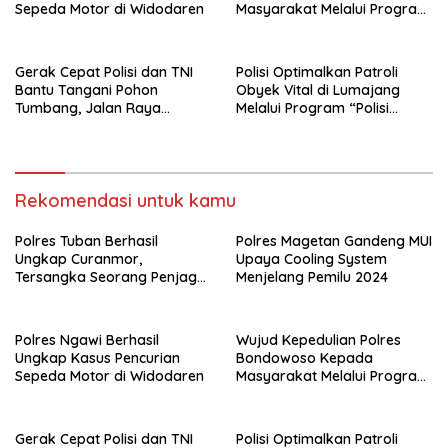
Sepeda Motor di Widodaren
Masyarakat Melalui Program
Rutilahu
Gerak Cepat Polisi dan TNI
Polisi Optimalkan Patroli
Bantu Tangani Pohon
Obyek Vital di Lumajang
Tumbang, Jalan Raya
Melalui Program “Polisi
Gondang Tulungagung
Ketok”
Kembali Normal
Rekomendasi untuk kamu
Polres Tuban Berhasil
Polres Magetan Gandeng MUI
Ungkap Curanmor,
Upaya Cooling System
Tersangka Seorang Penjaga
Menjelang Pemilu 2024
Malam Diamankan
Polres Ngawi Berhasil
Wujud Kepedulian Polres
Ungkap Kasus Pencurian
Bondowoso Kepada
Sepeda Motor di Widodaren
Masyarakat Melalui Program
Rutilahu
Gerak Cepat Polisi dan TNI
Polisi Optimalkan Patroli