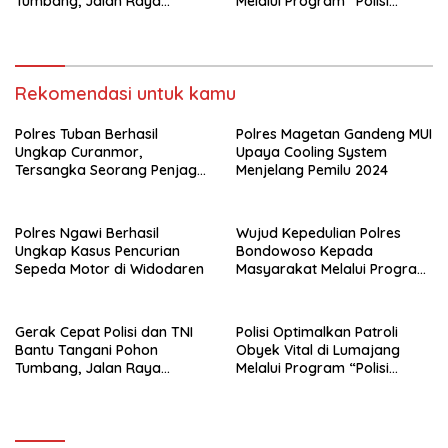
Tumbang, Jalan Raya
Melalui Program “Polisi
Gondang Tulungagung
Ketok”
Kembali Normal
Rekomendasi untuk kamu
Polres Tuban Berhasil
Polres Magetan Gandeng MUI
Ungkap Curanmor,
Upaya Cooling System
Tersangka Seorang Penjaga
Menjelang Pemilu 2024
Malam Diamankan
Polres Ngawi Berhasil
Wujud Kepedulian Polres
Ungkap Kasus Pencurian
Bondowoso Kepada
Sepeda Motor di Widodaren
Masyarakat Melalui Program
Rutilahu
Gerak Cepat Polisi dan TNI
Polisi Optimalkan Patroli
Bantu Tangani Pohon
Obyek Vital di Lumajang
Tumbang, Jalan Raya
Melalui Program “Polisi
Gondang Tulungagung
Ketok”
Kembali Normal