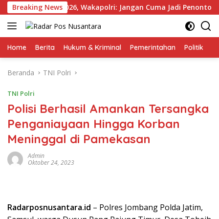
Langsung
apolri Cup 2026, Wakapolri: Jangan Cuma Jadi Penonton, Jadilah
Breaking News
ke
konten
Home
Berita
Hukum & Kriminal
Pemerintahan
Politik
TN
Beranda
TNI Polri
TNI Polri
Polisi Berhasil Amankan Tersangka
Penganiayaan Hingga Korban
Meninggal di Pamekasan
Admin
Oktober 24, 2023
Radarposnusantara.id
– Polres Jombang Polda Jatim,