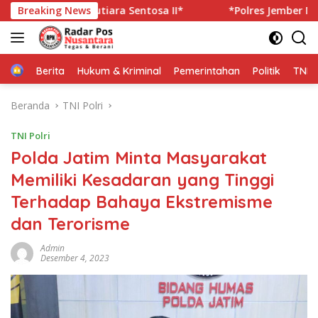
Langsung
 KM Mutiara Sentosa II*
Breaking News
*Polres Jember Masifkan Eduk
ke
konten
Home
Berita
Hukum & Kriminal
Pemerintahan
Politik
TNI P
Beranda
TNI Polri
TNI Polri
Polda Jatim Minta Masyarakat
Memiliki Kesadaran yang Tinggi
Terhadap Bahaya Ekstremisme
dan Terorisme
Admin
Desember 4, 2023