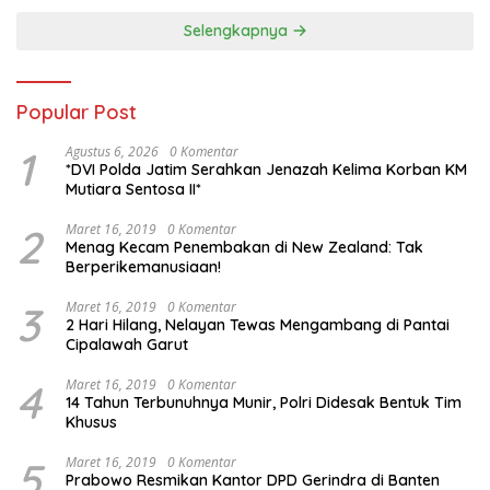
Selengkapnya
Popular Post
1
Agustus 6, 2026
0 Komentar
*DVI Polda Jatim Serahkan Jenazah Kelima Korban KM
Mutiara Sentosa II*
2
Maret 16, 2019
0 Komentar
Menag Kecam Penembakan di New Zealand: Tak
Berperikemanusiaan!
3
Maret 16, 2019
0 Komentar
2 Hari Hilang, Nelayan Tewas Mengambang di Pantai
Cipalawah Garut
4
Maret 16, 2019
0 Komentar
14 Tahun Terbunuhnya Munir, Polri Didesak Bentuk Tim
Khusus
5
Maret 16, 2019
0 Komentar
Prabowo Resmikan Kantor DPD Gerindra di Banten