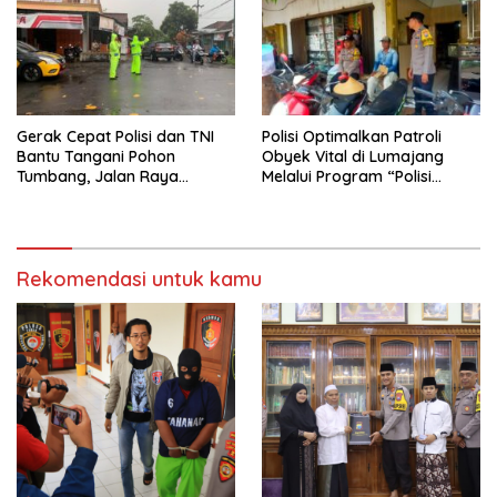
Gerak Cepat Polisi dan TNI
Polisi Optimalkan Patroli
Bantu Tangani Pohon
Obyek Vital di Lumajang
Tumbang, Jalan Raya
Melalui Program “Polisi
Gondang Tulungagung
Ketok”
Kembali Normal
Rekomendasi untuk kamu