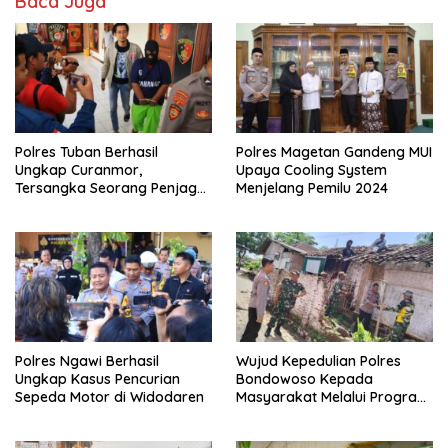
Baca Juga
Polres Tuban Berhasil
Polres Magetan Gandeng MUI
Ungkap Curanmor,
Upaya Cooling System
Tersangka Seorang Penjaga
Menjelang Pemilu 2024
Malam Diamankan
Polres Ngawi Berhasil
Wujud Kepedulian Polres
Ungkap Kasus Pencurian
Bondowoso Kepada
Sepeda Motor di Widodaren
Masyarakat Melalui Program
Rutilahu