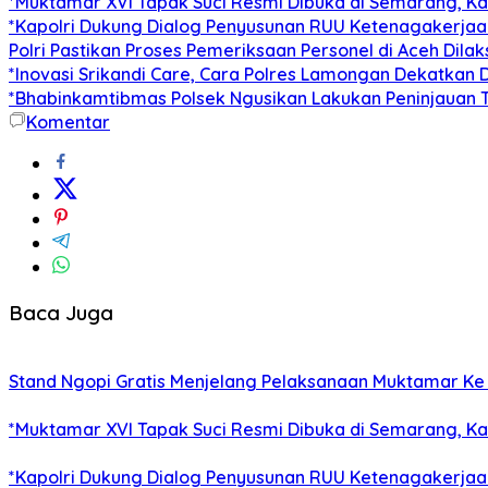
*Muktamar XVI Tapak Suci Resmi Dibuka di Semarang, K
*Kapolri Dukung Dialog Penyusunan RUU Ketenagakerjaan
Polri Pastikan Proses Pemeriksaan Personel di Aceh Dil
*Inovasi Srikandi Care, Cara Polres Lamongan Dekatkan D
*Bhabinkamtibmas Polsek Ngusikan Lakukan Peninjaua
Komentar
Baca Juga
Stand Ngopi Gratis Menjelang Pelaksanaan Muktamar K
*Muktamar XVI Tapak Suci Resmi Dibuka di Semarang, K
*Kapolri Dukung Dialog Penyusunan RUU Ketenagakerjaan