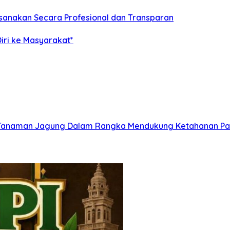
aksanakan Secara Profesional dan Transparan
iri ke Masyarakat*
n Tanaman Jagung Dalam Rangka Mendukung Ketahanan P