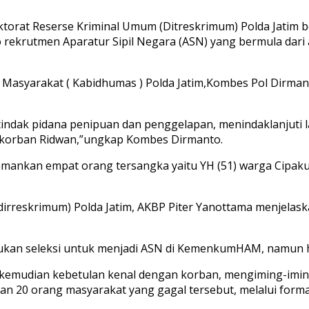
ektorat Reserse Kriminal Umum (Ditreskrimum) Polda Jatim
o rekrutmen Aparatur Sipil Negara (ASN) yang bermula dar
n Masyarakat ( Kabidhumas ) Polda Jatim,Kombes Pol Dirma
indak pidana penipuan dan penggelapan, menindaklanjuti la
a korban Ridwan,”ungkap Kombes Dirmanto.
gamankan empat orang tersangka yaitu YH (51) warga Cipaku
rreskrimum) Polda Jatim, AKBP Piter Yanottama menjelaskan
kan seleksi untuk menjadi ASN di KemenkumHAM, namun has
ang kemudian kebetulan kenal dengan korban, mengiming-i
 20 orang masyarakat yang gagal tersebut, melalui formasi