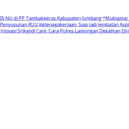
 35 NU di PP Tambakberas Kabupaten Jombang
*Muktamar X
 Penyusunan RUU Ketenagakerjaan, Siap Jadi Jembatan Aspi
*Inovasi Srikandi Care, Cara Polres Lamongan Dekatkan Dir