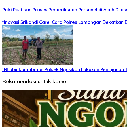
Polri Pastikan Proses Pemeriksaan Personel di Aceh Dil
*Inovasi Srikandi Care, Cara Polres Lamongan Dekatkan D
*Bhabinkamtibmas Polsek Ngusikan Lakukan Peninjaua
Rekomendasi untuk kamu