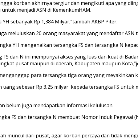
ingga korban akhirnya tergiur dan mengikuti apa yang diin
tu untuk menjadi ASN di KemenkumHAM.
a YH sebanyak Rp 1,384 Milyar,”tambah AKBP Piter.
juga meluluskan 20 orang masyarakat yang mendaftar ASN t
ersangka YH mengenalkan tersangka FS dan tersangka N kepa
 FS dan N ini mempunyai akses yang luas dan kuat di Ba
ingkat pusat maupun di daerah, Kabupaten maupun Kota,”je
u, menganggap para tersangka tiga orang yang meyakinkan 
 uang sebesar Rp 3,25 milyar, kepada tersangka FS untuk 
an belum juga mendapatkan informasi kelulusan.
gka FS dan tersangka N membuat Nomor Induk Pegawai (NIP
ah muncul dari pusat, agar korban percaya dan tidak meng