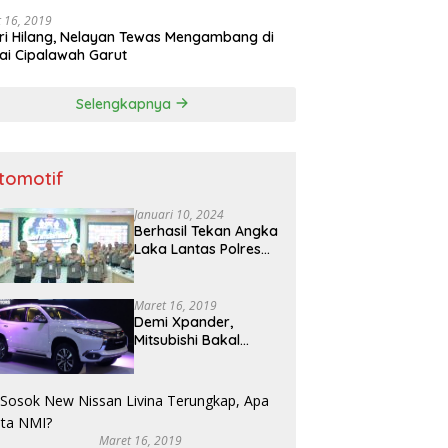
 16, 2019
ri Hilang, Nelayan Tewas Mengambang di
ai Cipalawah Garut
Selengkapnya
tomotif
Januari 10, 2024
Berhasil Tekan Angka
Laka Lantas Polres
Bojonegoro Raih
Penghargaan dari
Kapolda Jatim
Maret 16, 2019
Demi Xpander,
Mitsubishi Bakal
Mengimpor Kembali
Pajero Sport
Maret 16, 2019