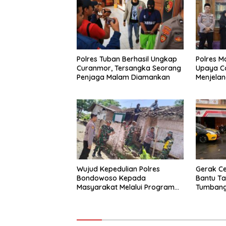
Polres Tuban Berhasil Ungkap
Polres 
Curanmor, Tersangka Seorang
Upaya C
Penjaga Malam Diamankan
Menjelan
Wujud Kepedulian Polres
Gerak Ce
Bondowoso Kepada
Bantu Ta
Masyarakat Melalui Program
Tumbang
Rutilahu
Gondang
Normal