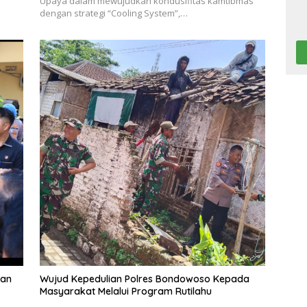
Upaya dalam mewujudkan kondusifitas kamtibmas
dengan strategi “Cooling System”,…
ian
Wujud Kepedulian Polres Bondowoso Kepada
Masyarakat Melalui Program Rutilahu