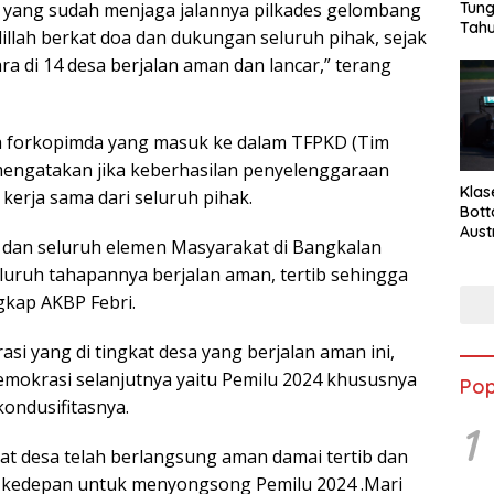
 yang sudah menjaga jalannya pilkades gelombang
Tung
Tahu
illah berkat doa dan dukungan seluruh pihak, sejak
 di 14 desa berjalan aman dan lancar,” terang
ma forkopimda yang masuk ke dalam TFPKD (Tim
a mengatakan jika keberhasilan penyelenggaraan
Klas
 kerja sama dari seluruh pihak.
Bott
Aust
ab dan seluruh elemen Masyarakat di Bangkalan
eluruh tahapannya berjalan aman, tertib sehingga
gkap AKBP Febri.
i yang di tingkat desa yang berjalan aman ini,
emokrasi selanjutnya yaitu Pemilu 2024 khususnya
Pop
kondusifitasnya.
1
kat desa telah berlangsung aman damai tertib dan
ta kedepan untuk menyongsong Pemilu 2024 .Mari