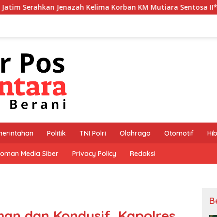
elima Korban KM Mutiara Sentosa II*
*Polres Jember M
erintahan
Politik
TNI Polri
Olahraga
Otomotif
Hi
oman Media Siber
Privacy Policy
Redaksi
B
man dan Kondusif, Kapolres