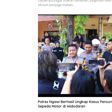
Layaknya pagar makan tanaman, begitulah ulah
oknum penjaga malam…
Polres Ngawi Berhasil Ungkap Kasus Pencur
Sepeda Motor di Widodaren