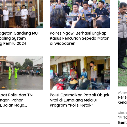
Magetan Gandeng MUI
Polres Ngawi Berhasil Ungkap
ooling System
Kasus Pencurian Sepeda Motor
g Pemilu 2024
di Widodaren
Nove
pat Polisi dan TNI
Polisi Optimalkan Patroli Obyek
Pers
ngani Pohon
Vital di Lumajang Melalui
Gela
, Jalan Raya
Program “Polisi Ketok”
 Tulungagung Kembali
Maret
14 T
Bent