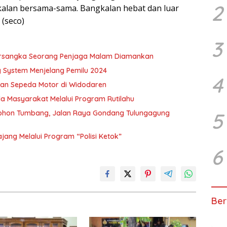
2
gkalan bersama-sama. Bangkalan hebat dan luar
 (seco)
3
Tersangka Seorang Penjaga Malam Diamankan
 System Menjelang Pemilu 2024
4
rian Sepeda Motor di Widodaren
 Masyarakat Melalui Program Rutilahu
 Pohon Tumbang, Jalan Raya Gondang Tulungagung
5
ajang Melalui Program “Polisi Ketok”
6
Ber