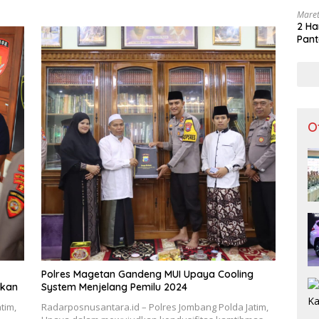
Maret
2 Ha
Pant
O
Polres Magetan Gandeng MUI Upaya Cooling
nkan
System Menjelang Pemilu 2024
tim,
Radarposnusantara.id – Polres Jombang Polda Jatim,