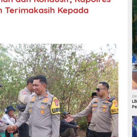
 Terimakasih Kepada
De
LB
P