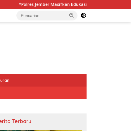
asifkan Edukasi Berkendara Aman di Titik Rawan Kecelakaan*
buran
erita Terbaru