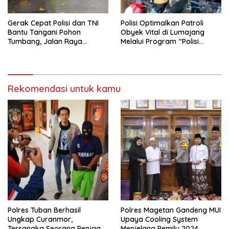
Gerak Cepat Polisi dan TNI
Polisi Optimalkan Patroli
Bantu Tangani Pohon
Obyek Vital di Lumajang
Tumbang, Jalan Raya
Melalui Program “Polisi
Gondang Tulungagung
Ketok”
Kembali Normal
Rekomendasi untuk kamu
Polres Tuban Berhasil
Polres Magetan Gandeng MUI
Ungkap Curanmor,
Upaya Cooling System
Tersangka Seorang Penjaga
Menjelang Pemilu 2024