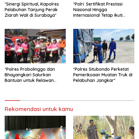
*Sinergi Spiritual, Kapolres
*Polri: Sertifikat Prestasi
Pelabuhan Tanjung Perak
Nasional Hingga
Ziarah Wali di Surabaya*
Internasional Tetap Ikuti
Tahapan Seleksi Rekrutmen
Polri*
*Polres Probolinggo dan
*Polres Situbondo Perketat
Bhayangkari Salurkan
Pemeriksaan Muatan Truk di
Bantuan untuk Relawan
Pelabuhan Jangkar*
Karhutla TNBTS di Bromo*
Rekomendasi untuk kamu