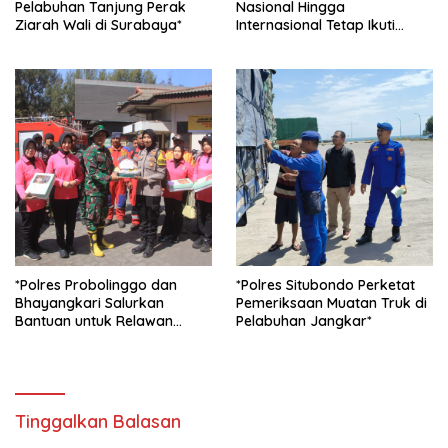
Pelabuhan Tanjung Perak
Nasional Hingga
Ziarah Wali di Surabaya*
Internasional Tetap Ikuti
Tahapan Seleksi Rekrutmen
Polri*
*Polres Probolinggo dan
*Polres Situbondo Perketat
Bhayangkari Salurkan
Pemeriksaan Muatan Truk di
Bantuan untuk Relawan
Pelabuhan Jangkar*
Karhutla TNBTS di Bromo*
Tinggalkan Balasan