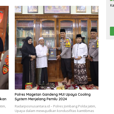
Polres Magetan Gandeng MUI Upaya Cooling
nkan
System Menjelang Pemilu 2024
tim,
Radarposnusantara.id – Polres Jombang Polda Jatim,
Upaya dalam mewujudkan kondusifitas kamtibmas