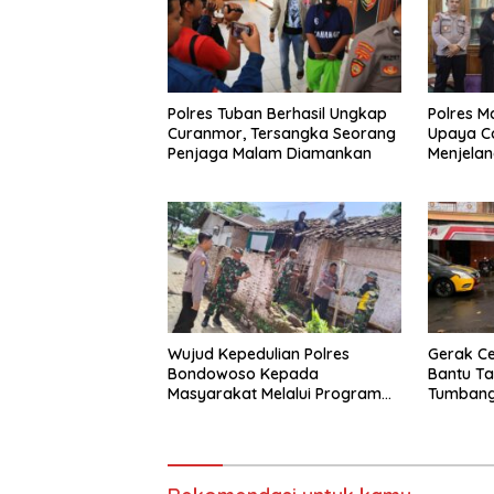
Polres Tuban Berhasil Ungkap
Polres 
Curanmor, Tersangka Seorang
Upaya C
Penjaga Malam Diamankan
Menjelan
Wujud Kepedulian Polres
Gerak Ce
Bondowoso Kepada
Bantu Ta
Masyarakat Melalui Program
Tumbang
Rutilahu
Gondang
Normal