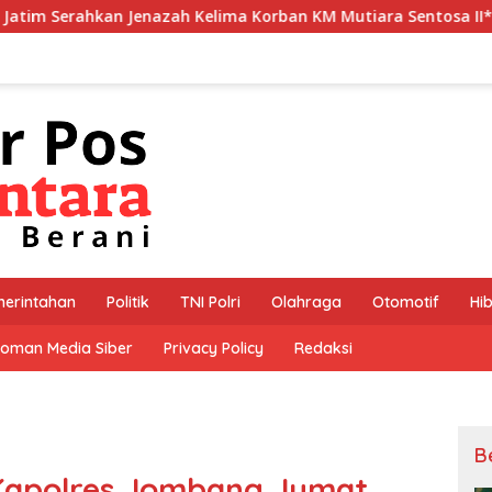
ah Kelima Korban KM Mutiara Sentosa II*
*Polres Jemb
erintahan
Politik
TNI Polri
Olahraga
Otomotif
Hi
oman Media Siber
Privacy Policy
Redaksi
B
 Kapolres Jombang Jumat