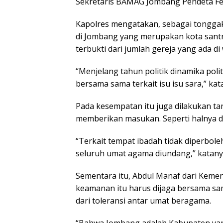
Sekretaris BAMAG Jombang Pendeta Fek
Kapolres mengatakan, sebagai tongga
di Jombang yang merupakan kota santri
terbukti dari jumlah gereja yang ada di
“Menjelang tahun politik dinamika pol
bersama sama terkait isu isu sara,” kat
Pada kesempatan itu juga dilakukan tan
memberikan masukan. Seperti halnya d
“Terkait tempat ibadah tidak diperbole
seluruh umat agama diundang,” katany
Sementara itu, Abdul Manaf dari Kem
keamanan itu harus dijaga bersama s
dari toleransi antar umat beragama.
“Bahwa Jombang adalah Kabupaten ya