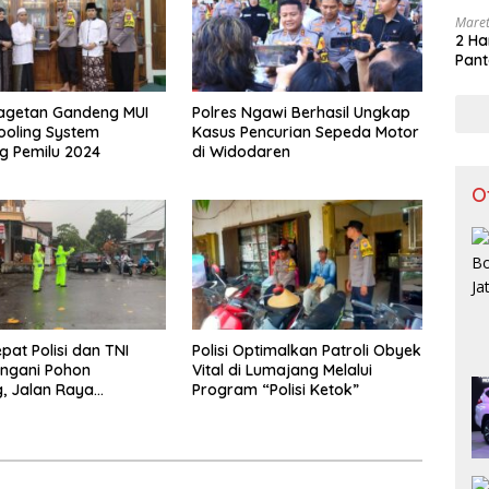
Maret
2 Ha
Pant
Magetan Gandeng MUI
Polres Ngawi Berhasil Ungkap
ooling System
Kasus Pencurian Sepeda Motor
g Pemilu 2024
di Widodaren
O
pat Polisi dan TNI
Polisi Optimalkan Patroli Obyek
ngani Pohon
Vital di Lumajang Melalui
, Jalan Raya
Program “Polisi Ketok”
 Tulungagung Kembali