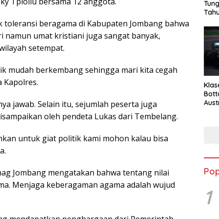
y Tploliu bersama 12 anggota.
Tung
Tahu
k toleransi beragama di Kabupaten Jombang bahwa
 namun umat kristiani juga sangat banyak,
 wilayah setempat.
itik mudah berkembang sehingga mari kita cegah
a Kapolres.
Klas
Bott
Aust
ya jawab. Selain itu, sejumlah peserta juga
isampaikan oleh pendeta Lukas dari Tembelang.
hkan untuk giat politik kami mohon kalau bisa
a.
Pop
enag Jombang mengatakan bahwa tentang nilai
ama. Menjaga keberagaman agama adalah wujud
1
ng mendapatkan penghargaan dari Pemerintah