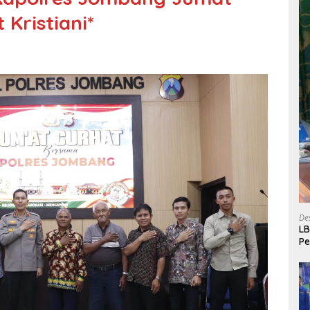
Kristiani*
De
LB
P