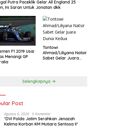
gal Putra Paceklik Gelar All England 25
n, Ini Saran Untuk Jonatan dkk
Tontowi
emen F1 2019 Usai
Ahmad/Liliyana Natsir
as Menangi GP
Sabet Gelar Juara
ralia
Dunia Kedua
Selengkapnya
ular Post
Agustus 6, 2026
0 Komentar
*DVI Polda Jatim Serahkan Jenazah
Kelima Korban KM Mutiara Sentosa II*