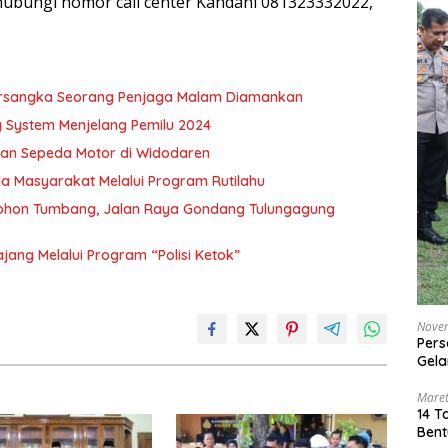
ghubungi nomor call center Kandani 081323332022,”
Tersangka Seorang Penjaga Malam Diamankan
 System Menjelang Pemilu 2024
rian Sepeda Motor di Widodaren
 Masyarakat Melalui Program Rutilahu
 Pohon Tumbang, Jalan Raya Gondang Tulungagung
ajang Melalui Program “Polisi Ketok”
Nove
Pers
Gela
Maret
14 T
Bent