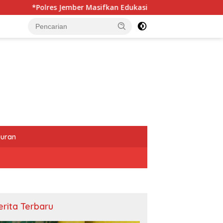
er Masifkan Edukasi Berkendara Aman di Titik Rawan Kecelakaa
buran
erita Terbaru