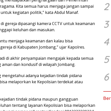
2
eragama. Kita semua harus menjaga jangan sampai
untuk kegiatan politik,” kata Abdul Manaf.
3
ar di gereja dipasangi kamera CCTV untuk keamanan
nggapi keluhan dan masukan.
4
antu menjaga keamanan dan kalau bisa
ereja di Kabupaten Jombang,” ujar Kapolres.
5
adi di akhir penyampaian mengajak kepada semua
 aman dan kondusif di wilayah Jombang.
6
 mengetahui adanya kejadian tindak pidana
sa melaporkan ke Kepolisian terdekat atau
Ber
kejadian tindak pidana maupun gangguan
luhan tentang layanan Kepolisian bisa melaporkan