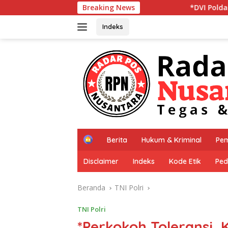
Langsung
Breaking News
*DVI Polda Jatim Serahkan Jenaz
ke
konten
Indeks
H
Berita
Hukum & Kriminal
Pem
o
m
Disclaimer
Indeks
Kode Etik
Ped
e
Beranda
TNI Polri
TNI Polri
*Perkokoh Toleransi,