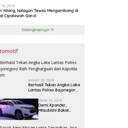
 16, 2019
ri Hilang, Nelayan Tewas Mengambang di
ai Cipalawah Garut
Selengkapnya
tomotif
Januari 10, 2024
Berhasil Tekan Angka Laka
Lantas Polres Bojonegoro
Raih Penghargaan dari
Kapolda Jatim
Maret 16, 2019
Demi Xpander,
Mitsubishi Bakal
Mengimpor Kembali
Pajero Sport