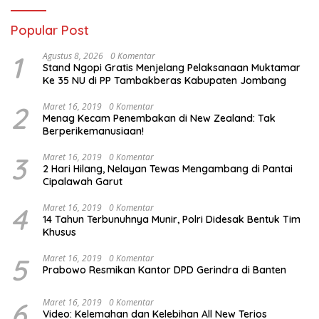
Popular Post
1
Agustus 8, 2026
0 Komentar
Stand Ngopi Gratis Menjelang Pelaksanaan Muktamar
Ke 35 NU di PP Tambakberas Kabupaten Jombang
2
Maret 16, 2019
0 Komentar
Menag Kecam Penembakan di New Zealand: Tak
Berperikemanusiaan!
3
Maret 16, 2019
0 Komentar
2 Hari Hilang, Nelayan Tewas Mengambang di Pantai
Cipalawah Garut
4
Maret 16, 2019
0 Komentar
14 Tahun Terbunuhnya Munir, Polri Didesak Bentuk Tim
Khusus
5
Maret 16, 2019
0 Komentar
Prabowo Resmikan Kantor DPD Gerindra di Banten
6
Maret 16, 2019
0 Komentar
Video: Kelemahan dan Kelebihan All New Terios