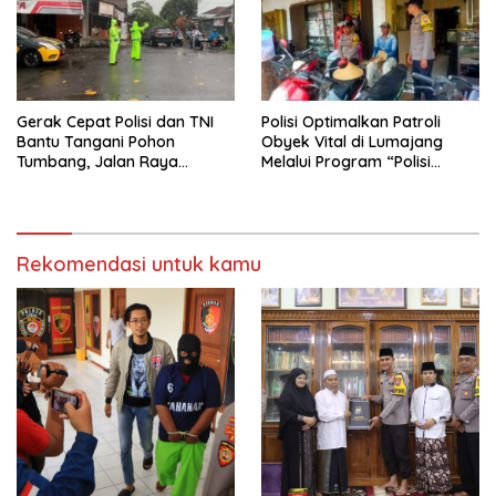
Gerak Cepat Polisi dan TNI
Polisi Optimalkan Patroli
Bantu Tangani Pohon
Obyek Vital di Lumajang
Tumbang, Jalan Raya
Melalui Program “Polisi
Gondang Tulungagung
Ketok”
Kembali Normal
Rekomendasi untuk kamu