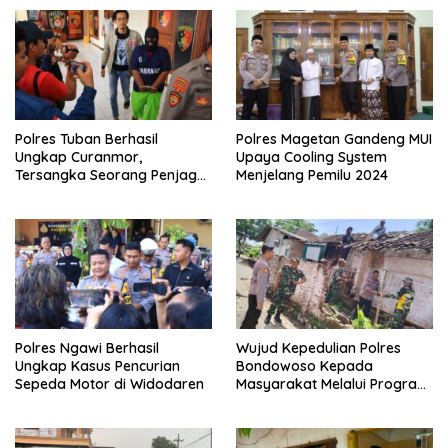
Polres Tuban Berhasil
Polres Magetan Gandeng MUI
Ungkap Curanmor,
Upaya Cooling System
Tersangka Seorang Penjaga
Menjelang Pemilu 2024
Malam Diamankan
Polres Ngawi Berhasil
Wujud Kepedulian Polres
Ungkap Kasus Pencurian
Bondowoso Kepada
Sepeda Motor di Widodaren
Masyarakat Melalui Program
Rutilahu