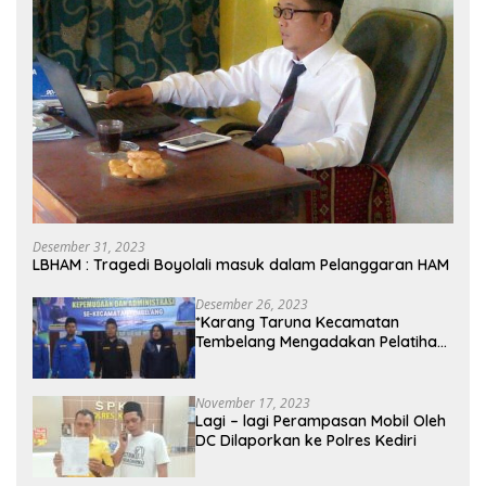
Desember 31, 2023
LBHAM : Tragedi Boyolali masuk dalam Pelanggaran HAM
Desember 26, 2023
*Karang Taruna Kecamatan
Tembelang Mengadakan Pelatihan
Personal Branding Kepemudaan*
November 17, 2023
Lagi – lagi Perampasan Mobil Oleh
DC Dilaporkan ke Polres Kediri