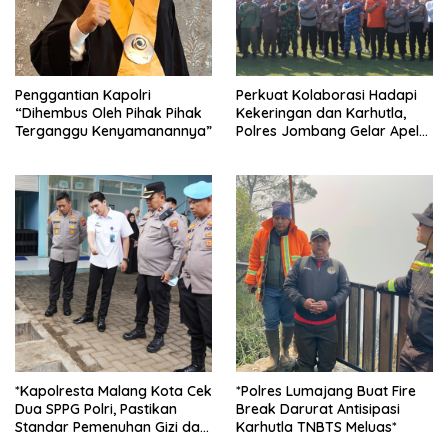
Penggantian Kapolri
Perkuat Kolaborasi Hadapi
“Dihembus Oleh Pihak Pihak
Kekeringan dan Karhutla,
Terganggu Kenyamanannya”
Polres Jombang Gelar Apel
Siaga Bencana
*Kapolresta Malang Kota Cek
*Polres Lumajang Buat Fire
Dua SPPG Polri, Pastikan
Break Darurat Antisipasi
Standar Pemenuhan Gizi dan
Karhutla TNBTS Meluas*
Pengelolaan Limbah Berjalan