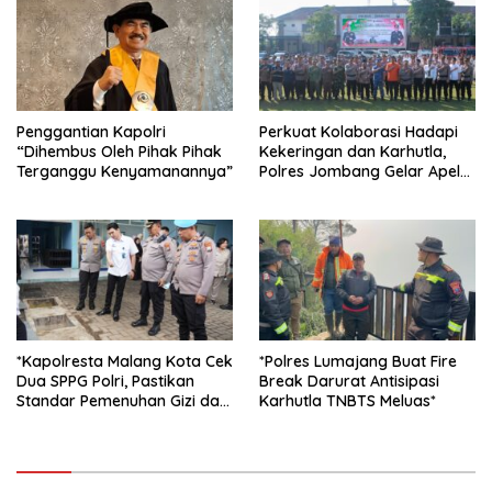
Penggantian Kapolri
Perkuat Kolaborasi Hadapi
“Dihembus Oleh Pihak Pihak
Kekeringan dan Karhutla,
Terganggu Kenyamanannya”
Polres Jombang Gelar Apel
Siaga Bencana
*Kapolresta Malang Kota Cek
*Polres Lumajang Buat Fire
Dua SPPG Polri, Pastikan
Break Darurat Antisipasi
Standar Pemenuhan Gizi dan
Karhutla TNBTS Meluas*
Pengelolaan Limbah Berjalan
Optimal*