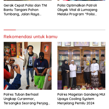
Gerak Cepat Polisi dan TNI
Polisi Optimalkan Patroli
Bantu Tangani Pohon
Obyek Vital di Lumajang
Tumbang, Jalan Raya
Melalui Program “Polisi
Gondang Tulungagung
Ketok”
Kembali Normal
Rekomendasi untuk kamu
Polres Tuban Berhasil
Polres Magetan Gandeng MUI
Ungkap Curanmor,
Upaya Cooling System
Tersangka Seorang Penjaga
Menjelang Pemilu 2024
Malam Diamankan