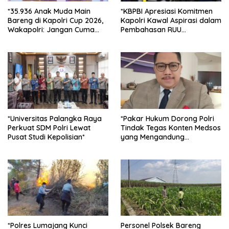
*35.936 Anak Muda Main
*KBPBI Apresiasi Komitmen
Bareng di Kapolri Cup 2026,
Kapolri Kawal Aspirasi dalam
Wakapolri: Jangan Cuma
Pembahasan RUU
Jadi Penonton, Jadilah
Ketenagakerjaan*
Talenta Digital*
*Universitas Palangka Raya
*Pakar Hukum Dorong Polri
Perkuat SDM Polri Lewat
Tindak Tegas Konten Medsos
Pusat Studi Kepolisian*
yang Mengandung
Provokasi*
*Polres Lumajang Kunci
Personel Polsek Bareng