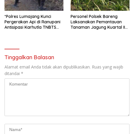
*Polres Lumajang Kunci
Personel Polsek Bareng
Pergerakan Api di Ranupani
Laksanakan Pemantauan
Antisipasi Karhutla TNBTS
Tanaman Jagung Kuartal II
Meluas*
Tahun 2026 dalam
Mendukung Program
Ketahanan Pangan
Tinggalkan Balasan
Alamat email Anda tidak akan dipublikasikan.
Ruas yang wajib
ditandai
*