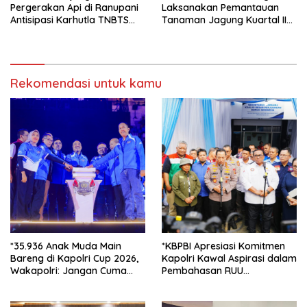
Pergerakan Api di Ranupani
Laksanakan Pemantauan
Antisipasi Karhutla TNBTS
Tanaman Jagung Kuartal II
Meluas*
Tahun 2026 dalam
Mendukung Program
Ketahanan Pangan
Rekomendasi untuk kamu
*35.936 Anak Muda Main
*KBPBI Apresiasi Komitmen
Bareng di Kapolri Cup 2026,
Kapolri Kawal Aspirasi dalam
Wakapolri: Jangan Cuma
Pembahasan RUU
Jadi Penonton, Jadilah
Ketenagakerjaan*
Talenta Digital*