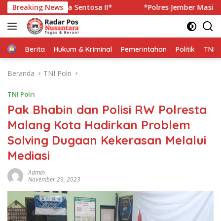
Langsung
tiara Sentosa II*
Breaking News
*Polres Jember Masifkan Edukasi Be
ke
konten
Home
Berita
Hukum & Kriminal
Pemerintahan
Politik
TNI P
Beranda
TNI Polri
TNI Polri
Pak Bhabin dan Polisi RW Polresta
Malang Kota Hadirkan Problem
Solving Dugaan Kekerasan Melalui
Mediasi
Admin
November 29, 2023