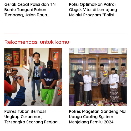
Gerak Cepat Polisi dan TNI
Polisi Optimalkan Patroli
Bantu Tangani Pohon
Obyek Vital di Lumajang
Tumbang, Jalan Raya
Melalui Program “Polisi
Gondang Tulungagung
Ketok”
Kembali Normal
Rekomendasi untuk kamu
Polres Tuban Berhasil
Polres Magetan Gandeng MUI
Ungkap Curanmor,
Upaya Cooling System
Tersangka Seorang Penjaga
Menjelang Pemilu 2024
Malam Diamankan