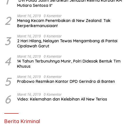
1
*DVI Polda Jatim Serahkan Jenazah Kelima Korban KM
Mutiara Sentosa II*
2
Maret 16, 2019
0 Komentar
Menag Kecam Penembakan di New Zealand: Tak
Berperikemanusiaan!
3
Maret 16, 2019
0 Komentar
2 Hari Hilang, Nelayan Tewas Mengambang di Pantai
Cipalawah Garut
4
Maret 16, 2019
0 Komentar
14 Tahun Terbunuhnya Munir, Polri Didesak Bentuk Tim
Khusus
5
Maret 16, 2019
0 Komentar
Prabowo Resmikan Kantor DPD Gerindra di Banten
6
Maret 16, 2019
0 Komentar
Video: Kelemahan dan Kelebihan All New Terios
Berita Kriminal