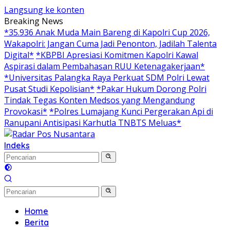
Langsung ke konten
Breaking News
*35.936 Anak Muda Main Bareng di Kapolri Cup 2026,
Wakapolri: Jangan Cuma Jadi Penonton, Jadilah Talenta
Digital*
*KBPBI Apresiasi Komitmen Kapolri Kawal
Aspirasi dalam Pembahasan RUU Ketenagakerjaan*
*Universitas Palangka Raya Perkuat SDM Polri Lewat
Pusat Studi Kepolisian*
*Pakar Hukum Dorong Polri
Tindak Tegas Konten Medsos yang Mengandung
Provokasi*
*Polres Lumajang Kunci Pergerakan Api di
Ranupani Antisipasi Karhutla TNBTS Meluas*
Indeks
Home
Berita