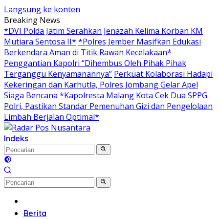
Langsung ke konten
Breaking News
*DVI Polda Jatim Serahkan Jenazah Kelima Korban KM
Mutiara Sentosa II*
*Polres Jember Masifkan Edukasi
Berkendara Aman di Titik Rawan Kecelakaan*
Penggantian Kapolri “Dihembus Oleh Pihak Pihak
Terganggu Kenyamanannya”
Perkuat Kolaborasi Hadapi
Kekeringan dan Karhutla, Polres Jombang Gelar Apel
Siaga Bencana
*Kapolresta Malang Kota Cek Dua SPPG
Polri, Pastikan Standar Pemenuhan Gizi dan Pengelolaan
Limbah Berjalan Optimal*
Indeks
Home
Berita