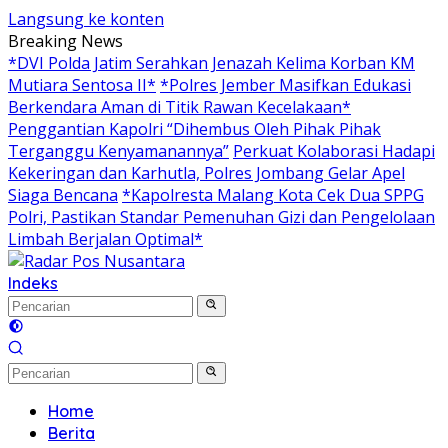
Langsung ke konten
Breaking News
*DVI Polda Jatim Serahkan Jenazah Kelima Korban KM
Mutiara Sentosa II*
*Polres Jember Masifkan Edukasi
Berkendara Aman di Titik Rawan Kecelakaan*
Penggantian Kapolri “Dihembus Oleh Pihak Pihak
Terganggu Kenyamanannya”
Perkuat Kolaborasi Hadapi
Kekeringan dan Karhutla, Polres Jombang Gelar Apel
Siaga Bencana
*Kapolresta Malang Kota Cek Dua SPPG
Polri, Pastikan Standar Pemenuhan Gizi dan Pengelolaan
Limbah Berjalan Optimal*
Indeks
Home
Berita