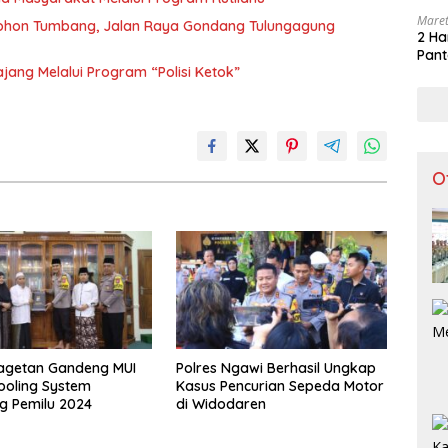
Maret
 Pohon Tumbang, Jalan Raya Gondang Tulungagung
2 Ha
Pant
ajang Melalui Program “Polisi Ketok”
O
Magetan Gandeng MUI
Polres Ngawi Berhasil Ungkap
ooling System
Kasus Pencurian Sepeda Motor
g Pemilu 2024
di Widodaren