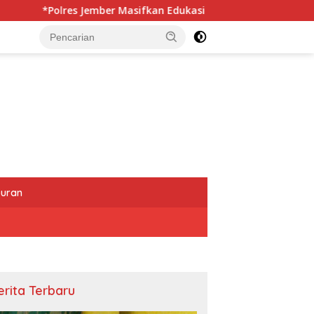
er Masifkan Edukasi Berkendara Aman di Titik Rawan Kecelaka
buran
erita Terbaru