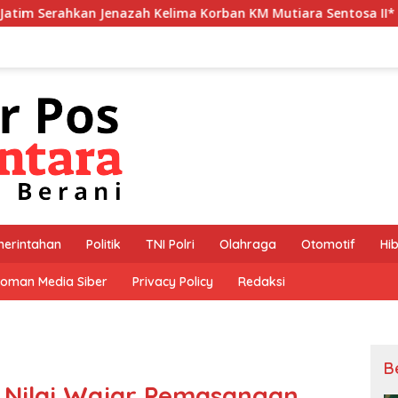
ah Kelima Korban KM Mutiara Sentosa II*
*Polres Jemb
erintahan
Politik
TNI Polri
Olahraga
Otomotif
Hi
oman Media Siber
Privacy Policy
Redaksi
B
r Nilai Wajar Pemasangan