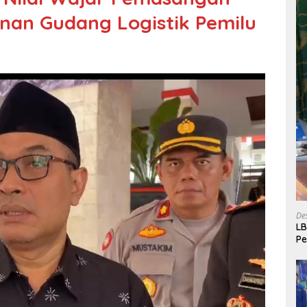
an Gudang Logistik Pemilu
De
LB
P