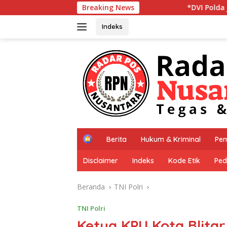
Langsung
Breaking News
*DVI Polda Jatim Serahkan Jenaz
ke
konten
Indeks
H
Berita
Hukum & Kriminal
Pem
o
m
Disclaimer
Indeks
Kode Etik
Ped
e
Beranda
TNI Polri
TNI Polri
Ketua KPU Kota Blita