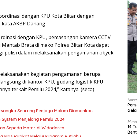
oordinasi dengan KPU Kota Blitar dengan
 kata AKBP Danang
ordinasi dengan KPU, pemasangan kamera CCTV
Mantab Brata di mako Polres Blitar Kota dapat
gi polisi dalam melaksanakan pengamanan obyek
melaksanakan kegiatan pengamanan berupa
langsung di kantor KPU, gudang logistik KPU,
nnya terkait Pemilu 2024,” katanya. (seco)
Nove
Pers
Gela
Tersangka Seorang Penjaga Malam Diamankan
 System Menjelang Pemilu 2024
Maret
14 T
rian Sepeda Motor di Widodaren
Bent
 Masyarakat Melalui Program Rutilahu