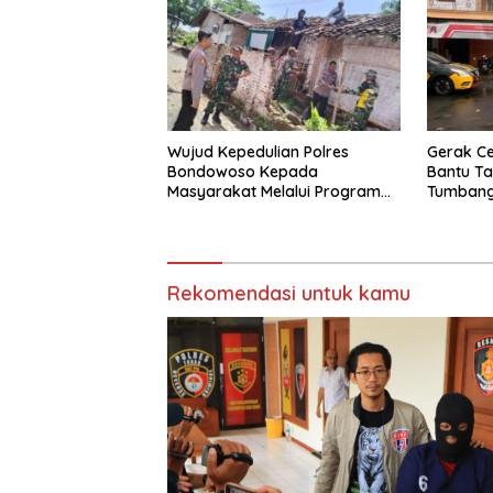
Wujud Kepedulian Polres
Gerak Ce
Bondowoso Kepada
Bantu Ta
Masyarakat Melalui Program
Tumbang
Rutilahu
Gondang
Normal
Rekomendasi untuk kamu