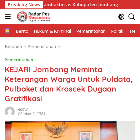
Langsung
i PP Tambakberas Kabupaten Jombang
Breaking News
*Muktamar XVI T
ke
konten
Home
Berita
Hukum & Kriminal
Pemerintahan
Politik
TNI P
Beranda
Pemerintahan
Pemerintahan
KEJARI Jombang Meminta
Keterangan Warga Untuk Puldata,
Pulbaket dan Kroscek Dugaan
Gratifikasi
Admin
Oktober 6, 2023