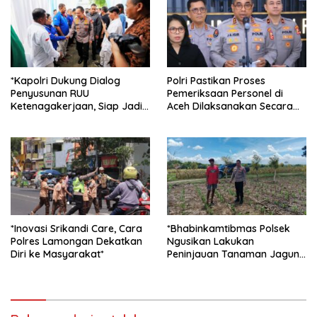
*Kapolri Dukung Dialog
Polri Pastikan Proses
Penyusunan RUU
Pemeriksaan Personel di
Ketenagakerjaan, Siap Jadi
Aceh Dilaksanakan Secara
Jembatan Aspirasi Buruh*
Profesional dan Transparan
*Inovasi Srikandi Care, Cara
*Bhabinkamtibmas Polsek
Polres Lamongan Dekatkan
Ngusikan Lakukan
Diri ke Masyarakat*
Peninjauan Tanaman Jagung
Dalam Rangka Mendukung
Ketahanan Pangan*