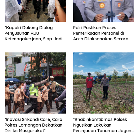
*Kapolri Dukung Dialog
Polri Pastikan Proses
Penyusunan RUU
Pemeriksaan Personel di
Ketenagakerjaan, Siap Jadi
Aceh Dilaksanakan Secara
Jembatan Aspirasi Buruh*
Profesional dan Transparan
*Inovasi Srikandi Care, Cara
*Bhabinkamtibmas Polsek
Polres Lamongan Dekatkan
Ngusikan Lakukan
Diri ke Masyarakat*
Peninjauan Tanaman Jagung
Dalam Rangka Mendukung