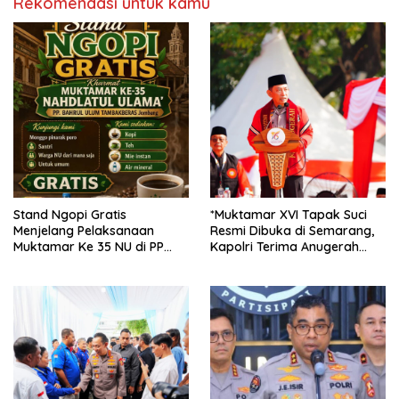
Rekomendasi untuk kamu
Stand Ngopi Gratis
*Muktamar XVI Tapak Suci
Menjelang Pelaksanaan
Resmi Dibuka di Semarang,
Muktamar Ke 35 NU di PP
Kapolri Terima Anugerah
Tambakberas Kabupaten
Anggota Kehormatan*
Jombang