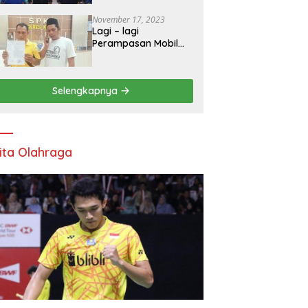
Mengadakan
Pelatihan Personal
November 17, 2023
Branding
Lagi – lagi
Kepemudaan*
Perampasan Mobil
Oleh DC Dilaporkan
ke Polres Kediri
Selengkapnya
ita Olahraga