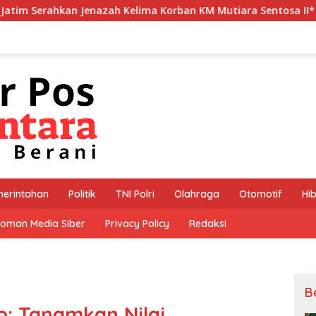
elima Korban KM Mutiara Sentosa II*
*Polres Jember M
erintahan
Politik
TNI Polri
Olahraga
Otomotif
Hi
oman Media Siber
Privacy Policy
Redaksi
B
p: Tanamkan Nilai