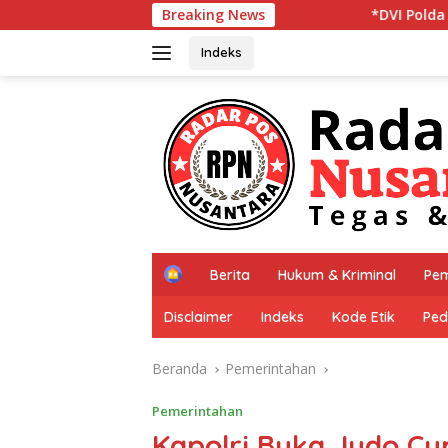
Langsung
Breaking News
*DVI Polda Jatim Serahkan Jenazah K
ke
konten
Indeks
H
Berita
Hukum & Kriminal
Pem
o
m
Disclaimer
Indeks
Kode Etik
Ped
e
Beranda
Pemerintahan
Pemerintahan
Kapolri Buka Judo Cu