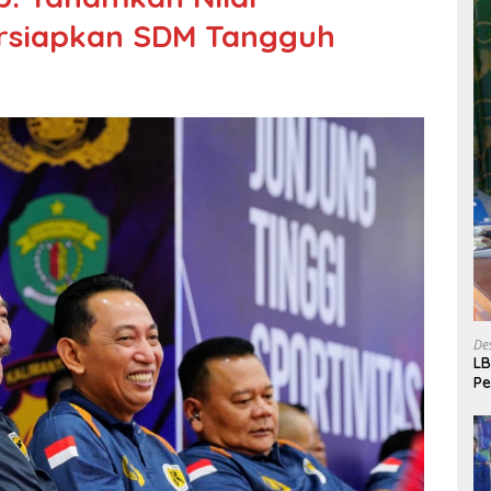
ersiapkan SDM Tangguh
De
LB
P