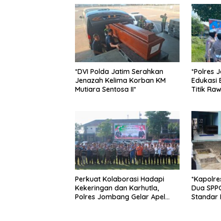
*DVI Polda Jatim Serahkan
*Polres 
Jenazah Kelima Korban KM
Edukasi 
Mutiara Sentosa II*
Titik Ra
Perkuat Kolaborasi Hadapi
*Kapolre
Kekeringan dan Karhutla,
Dua SPPG
Polres Jombang Gelar Apel
Standar 
Siaga Bencana
Pengelol
Optimal*