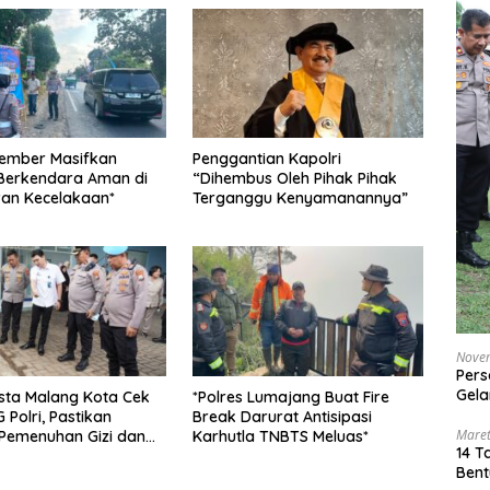
Jember Masifkan
Penggantian Kapolri
Berkendara Aman di
“Dihembus Oleh Pihak Pihak
wan Kecelakaan*
Terganggu Kenyamanannya”
Nove
Pers
Gela
sta Malang Kota Cek
*Polres Lumajang Buat Fire
 Polri, Pastikan
Break Darurat Antisipasi
Maret
Pemenuhan Gizi dan
Karhutla TNBTS Meluas*
14 T
aan Limbah Berjalan
Bent