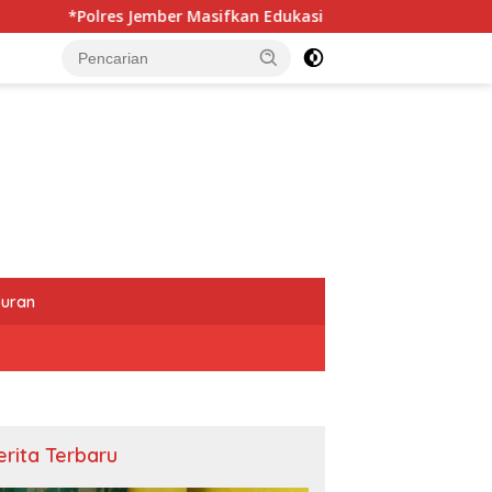
asifkan Edukasi Berkendara Aman di Titik Rawan Kecelakaan*
buran
erita Terbaru