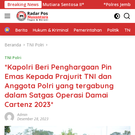
Langsung
KM Mutiara Sentosa II*
Breaking News
*Polres Jember Masifkan Eduka
ke
konten
Home
Berita
Hukum & Kriminal
Pemerintahan
Politik
TNI P
Beranda
TNI Polri
TNI Polri
*Kapolri Beri Penghargaan Pin
Emas Kepada Prajurit TNI dan
Anggota Polri yang tergabung
dalam Satgas Operasi Damai
Cartenz 2023*
Admin
Desember 28, 2023