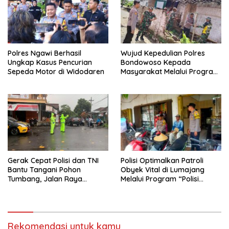
Polres Ngawi Berhasil
Wujud Kepedulian Polres
Ungkap Kasus Pencurian
Bondowoso Kepada
Sepeda Motor di Widodaren
Masyarakat Melalui Program
Rutilahu
Gerak Cepat Polisi dan TNI
Polisi Optimalkan Patroli
Bantu Tangani Pohon
Obyek Vital di Lumajang
Tumbang, Jalan Raya
Melalui Program “Polisi
Gondang Tulungagung
Ketok”
Kembali Normal
Rekomendasi untuk kamu