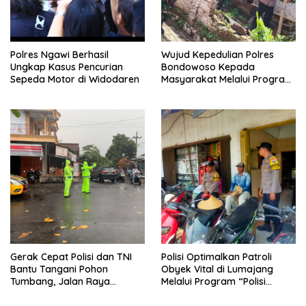
Polres Ngawi Berhasil
Wujud Kepedulian Polres
Ungkap Kasus Pencurian
Bondowoso Kepada
Sepeda Motor di Widodaren
Masyarakat Melalui Program
Rutilahu
Gerak Cepat Polisi dan TNI
Polisi Optimalkan Patroli
Bantu Tangani Pohon
Obyek Vital di Lumajang
Tumbang, Jalan Raya
Melalui Program “Polisi
Gondang Tulungagung
Ketok”
Kembali Normal