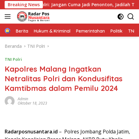
Langsung
kapolri: Jangan Cuma Jadi Penonton, Jadilah Talenta Digital*
Breaking News
ke
konten
Home
Berita
Hukum & Kriminal
Pemerintahan
Politik
TNI P
Beranda
TNI Polri
TNI Polri
Kapolres Malang Ingatkan
Netralitas Polri dan Kondusifitas
Kamtibmas dalam Pemilu 2024
Admin
Oktober 18, 2023
Radarposnusantara.id
– Polres Jombang Polda Jatim,