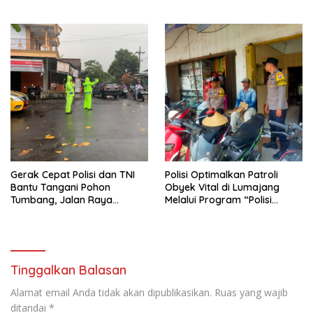
Rutilahu
Gerak Cepat Polisi dan TNI
Polisi Optimalkan Patroli
Bantu Tangani Pohon
Obyek Vital di Lumajang
Tumbang, Jalan Raya
Melalui Program “Polisi
Gondang Tulungagung
Ketok”
Kembali Normal
Tinggalkan Balasan
Alamat email Anda tidak akan dipublikasikan.
Ruas yang wajib
ditandai
*