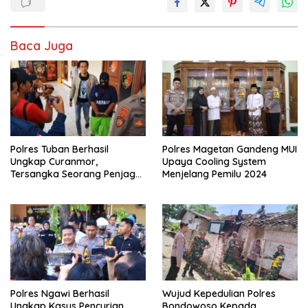
Baca Juga
Polres Tuban Berhasil
Polres Magetan Gandeng MUI
Ungkap Curanmor,
Upaya Cooling System
Tersangka Seorang Penjaga
Menjelang Pemilu 2024
Malam Diamankan
Polres Ngawi Berhasil
Wujud Kepedulian Polres
Ungkap Kasus Pencurian
Bondowoso Kepada