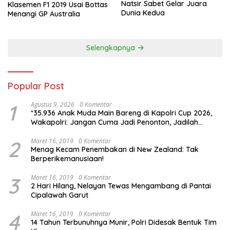
Natsir Sabet Gelar Juara
Klasemen F1 2019 Usai Bottas
Dunia Kedua
Menangi GP Australia
Selengkapnya
Popular Post
1
Agustus 9, 2026
0 Komentar
*35.936 Anak Muda Main Bareng di Kapolri Cup 2026,
Wakapolri: Jangan Cuma Jadi Penonton, Jadilah
Talenta Digital*
2
Maret 16, 2019
0 Komentar
Menag Kecam Penembakan di New Zealand: Tak
Berperikemanusiaan!
3
Maret 16, 2019
0 Komentar
2 Hari Hilang, Nelayan Tewas Mengambang di Pantai
Cipalawah Garut
4
Maret 16, 2019
0 Komentar
14 Tahun Terbunuhnya Munir, Polri Didesak Bentuk Tim