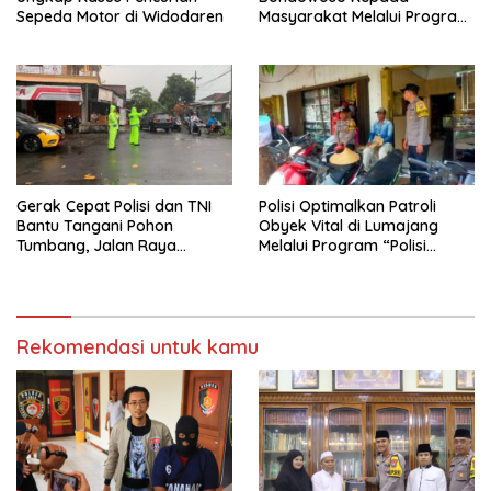
Sepeda Motor di Widodaren
Masyarakat Melalui Program
Rutilahu
Gerak Cepat Polisi dan TNI
Polisi Optimalkan Patroli
Bantu Tangani Pohon
Obyek Vital di Lumajang
Tumbang, Jalan Raya
Melalui Program “Polisi
Gondang Tulungagung
Ketok”
Kembali Normal
Rekomendasi untuk kamu