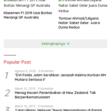
Klasemen F1 2019 Usai Bottas
Menangi GP Australia
Tontowi Ahmad/Liliyana
Natsir Sabet Gelar Juara
Dunia Kedua
Selengkapnya
Popular Post
1
Agustus 6, 2026
0 Komentar
*DVI Polda Jatim Serahkan Jenazah Kelima Korban KM
Mutiara Sentosa II*
2
Maret 16, 2019
0 Komentar
Menag Kecam Penembakan di New Zealand: Tak
Berperikemanusiaan!
3
Maret 16, 2019
0 Komentar
2 Hari Hilang, Nelayan Tewas Mengambang di Pantai