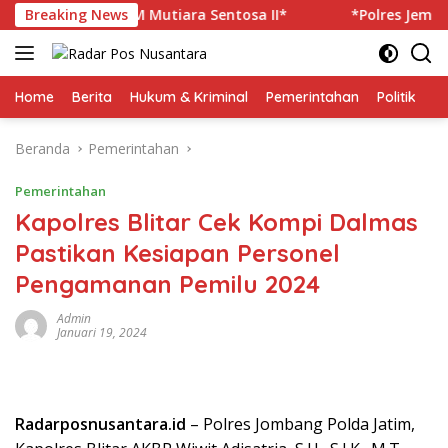
Langsung
ima Korban KM Mutiara Sentosa II*
Breaking News
*Polres Jember Mas
ke
konten
Home
Berita
Hukum & Kriminal
Pemerintahan
Politik
TN
Beranda
Pemerintahan
Pemerintahan
Kapolres Blitar Cek Kompi Dalmas
Pastikan Kesiapan Personel
Pengamanan Pemilu 2024
Admin
Januari 19, 2024
Radarposnusantara.id
– Polres Jombang Polda Jatim,