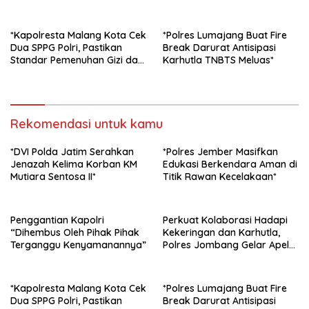
Siaga Bencana
*Kapolresta Malang Kota Cek
*Polres Lumajang Buat Fire
Dua SPPG Polri, Pastikan
Break Darurat Antisipasi
Standar Pemenuhan Gizi dan
Karhutla TNBTS Meluas*
Pengelolaan Limbah Berjalan
Optimal*
Rekomendasi untuk kamu
*DVI Polda Jatim Serahkan
*Polres Jember Masifkan
Jenazah Kelima Korban KM
Edukasi Berkendara Aman di
Mutiara Sentosa II*
Titik Rawan Kecelakaan*
Penggantian Kapolri
Perkuat Kolaborasi Hadapi
“Dihembus Oleh Pihak Pihak
Kekeringan dan Karhutla,
Terganggu Kenyamanannya”
Polres Jombang Gelar Apel
Siaga Bencana
*Kapolresta Malang Kota Cek
*Polres Lumajang Buat Fire
Dua SPPG Polri, Pastikan
Break Darurat Antisipasi