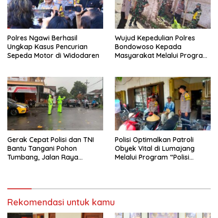
Polres Ngawi Berhasil
Wujud Kepedulian Polres
Ungkap Kasus Pencurian
Bondowoso Kepada
Sepeda Motor di Widodaren
Masyarakat Melalui Program
Rutilahu
Gerak Cepat Polisi dan TNI
Polisi Optimalkan Patroli
Bantu Tangani Pohon
Obyek Vital di Lumajang
Tumbang, Jalan Raya
Melalui Program “Polisi
Gondang Tulungagung
Ketok”
Kembali Normal
Rekomendasi untuk kamu