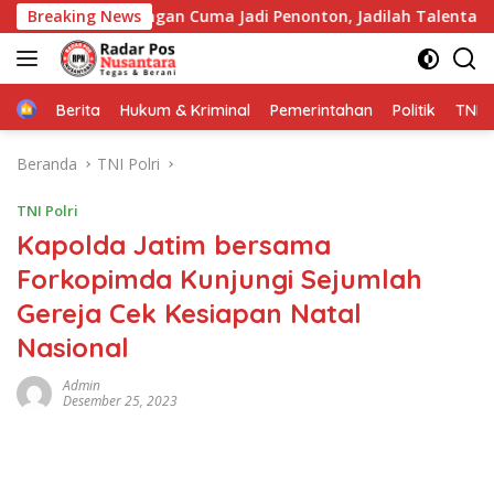
Langsung
i: Jangan Cuma Jadi Penonton, Jadilah Talenta Digital*
Breaking News
ke
konten
Home
Berita
Hukum & Kriminal
Pemerintahan
Politik
TNI P
Beranda
TNI Polri
TNI Polri
Kapolda Jatim bersama
Forkopimda Kunjungi Sejumlah
Gereja Cek Kesiapan Natal
Nasional
Admin
Desember 25, 2023