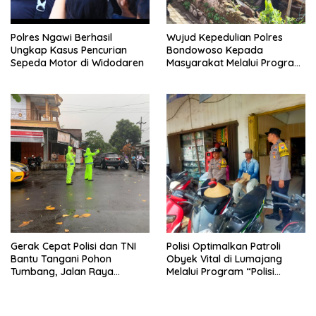
Polres Ngawi Berhasil
Wujud Kepedulian Polres
Ungkap Kasus Pencurian
Bondowoso Kepada
Sepeda Motor di Widodaren
Masyarakat Melalui Program
Rutilahu
Gerak Cepat Polisi dan TNI
Polisi Optimalkan Patroli
Bantu Tangani Pohon
Obyek Vital di Lumajang
Tumbang, Jalan Raya
Melalui Program “Polisi
Gondang Tulungagung
Ketok”
Kembali Normal