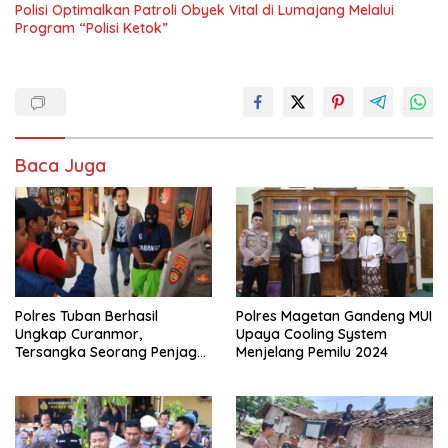
Polisi Optimalkan Patroli Obyek Vital di Lumajang Melalui
Program “Polisi Ketok”
Baca Juga
Polres Tuban Berhasil
Polres Magetan Gandeng MUI
Ungkap Curanmor,
Upaya Cooling System
Tersangka Seorang Penjaga
Menjelang Pemilu 2024
Malam Diamankan