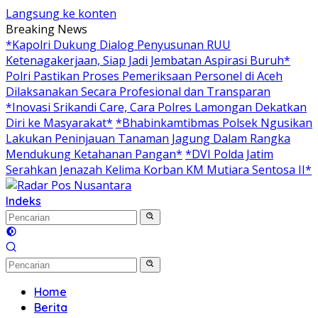
Langsung ke konten
Breaking News
*Kapolri Dukung Dialog Penyusunan RUU
Ketenagakerjaan, Siap Jadi Jembatan Aspirasi Buruh*
Polri Pastikan Proses Pemeriksaan Personel di Aceh
Dilaksanakan Secara Profesional dan Transparan
*Inovasi Srikandi Care, Cara Polres Lamongan Dekatkan
Diri ke Masyarakat*
*Bhabinkamtibmas Polsek Ngusikan
Lakukan Peninjauan Tanaman Jagung Dalam Rangka
Mendukung Ketahanan Pangan*
*DVI Polda Jatim
Serahkan Jenazah Kelima Korban KM Mutiara Sentosa II*
Indeks
Home
Berita