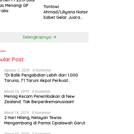
as Menangi GP
Tontowi
ralia
Ahmad/Liliyana Natsir
Sabet Gelar Juara
Dunia Kedua
Selengkapnya
ular Post
Agustus 5, 2026
0 Komentar
*Di Balik Pengabdian Lebih dari 1.000
Taruna, 71 Taruni Akpol Perkuat
Pembentukan Karakter Siswa Sekolah
Rakyat*
Maret 16, 2019
0 Komentar
Menag Kecam Penembakan di New
Zealand: Tak Berperikemanusiaan!
Maret 16, 2019
0 Komentar
2 Hari Hilang, Nelayan Tewas
Mengambang di Pantai Cipalawah Garut
Maret 16, 2019
0 Komentar