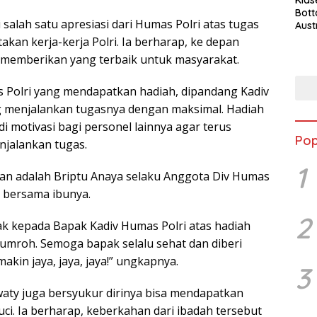
Bott
 salah satu apresiasi dari Humas Polri atas tugas
Aust
kan kerja-kerja Polri. Ia berharap, ke depan
rgi memberikan yang terbaik untuk masyarakat.
as Polri yang mendapatkan hadiah, dipandang Kadiv
 menjalankan tugasnya dengan maksimal. Hadiah
i motivasi bagi personel lainnya agar terus
Pop
jalankan tugas.
1
kan adalah Briptu Anaya selaku Anggota Div Humas
 bersama ibunya.
2
k kepada Bapak Kadiv Humas Polri atas hadiah
umroh. Semoga bapak selalu sehat dan diberi
makin jaya, jaya, jaya!” ungkapnya.
3
mawaty juga bersyukur dirinya bisa mendapatkan
i. Ia berharap, keberkahan dari ibadah tersebut