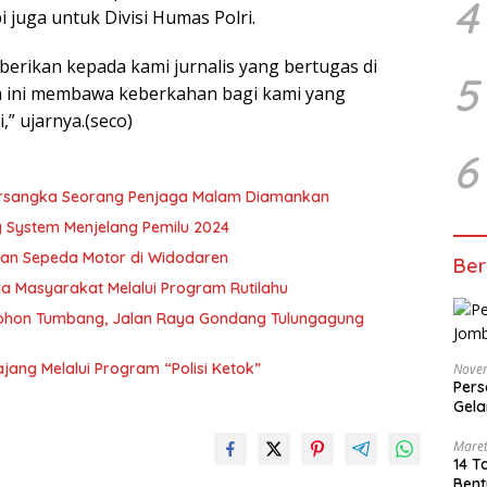
4
i juga untuk Divisi Humas Polri.
berikan kepada kami jurnalis yang bertugas di
5
h ini membawa keberkahan bagi kami yang
,” ujarnya.(seco)
6
Tersangka Seorang Penjaga Malam Diamankan
 System Menjelang Pemilu 2024
rian Sepeda Motor di Widodaren
Ber
 Masyarakat Melalui Program Rutilahu
 Pohon Tumbang, Jalan Raya Gondang Tulungagung
ajang Melalui Program “Polisi Ketok”
Nove
Pers
Gela
Maret
14 T
Bent