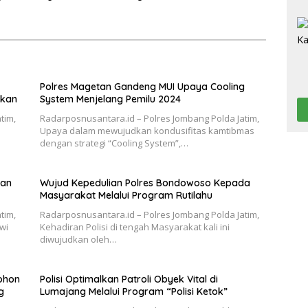
 Tulungagung Kembali
Polres Magetan Gandeng MUI Upaya Cooling
nkan
System Menjelang Pemilu 2024
tim,
Radarposnusantara.id – Polres Jombang Polda Jatim,
Upaya dalam mewujudkan kondusifitas kamtibmas
dengan strategi “Cooling System”,…
ian
Wujud Kepedulian Polres Bondowoso Kepada
Masyarakat Melalui Program Rutilahu
tim,
Radarposnusantara.id – Polres Jombang Polda Jatim,
wi
Kehadiran Polisi di tengah Masyarakat kali ini
diwujudkan oleh…
Pohon
Polisi Optimalkan Patroli Obyek Vital di
g
Lumajang Melalui Program “Polisi Ketok”