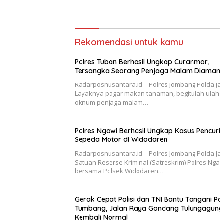
Rutilahu
Gondang
Normal
Rekomendasi untuk kamu
Polres Tuban Berhasil Ungkap Curanmor,
Tersangka Seorang Penjaga Malam Diama
Radarposnusantara.id – Polres Jombang Polda Ja
Layaknya pagar makan tanaman, begitulah ulah
oknum penjaga malam…
Polres Ngawi Berhasil Ungkap Kasus Pencur
Sepeda Motor di Widodaren
Radarposnusantara.id – Polres Jombang Polda Ja
Satuan Reserse Kriminal (Satreskrim) Polres Nga
bersama Polsek Widodaren…
Gerak Cepat Polisi dan TNI Bantu Tangani 
Tumbang, Jalan Raya Gondang Tulungagun
Kembali Normal