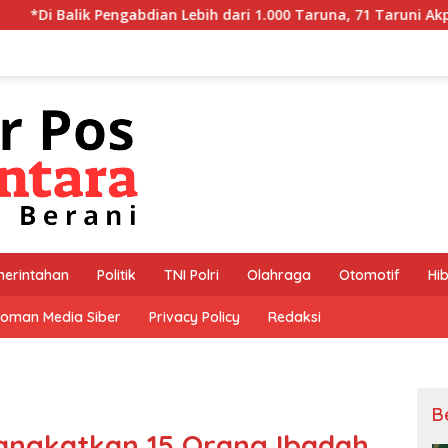
gabdian Lebih dari 1.000 Taruna, 71 Taruni Akpol Perkuat Pemb
erintahan
Politik
TNI Polri
Olahraga
Otomotif
Hi
oman Media Siber
Privacy Policy
Redaksi
B
angkatkan 15 Orang Ibadah