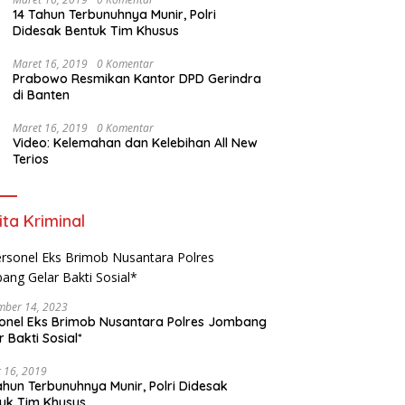
14 Tahun Terbunuhnya Munir, Polri
Didesak Bentuk Tim Khusus
Maret 16, 2019
0 Komentar
Prabowo Resmikan Kantor DPD Gerindra
di Banten
Maret 16, 2019
0 Komentar
Video: Kelemahan dan Kelebihan All New
Terios
ita Kriminal
mber 14, 2023
onel Eks Brimob Nusantara Polres Jombang
r Bakti Sosial*
 16, 2019
ahun Terbunuhnya Munir, Polri Didesak
uk Tim Khusus