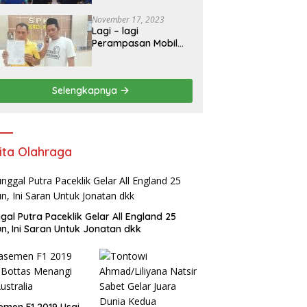
Mengadakan
Pelatihan Personal
November 17, 2023
Branding
Lagi – lagi
Kepemudaan*
Perampasan Mobil
Oleh DC Dilaporkan
ke Polres Kediri
Selengkapnya
ita Olahraga
gal Putra Paceklik Gelar All England 25
n, Ini Saran Untuk Jonatan dkk
emen F1 2019 Usai