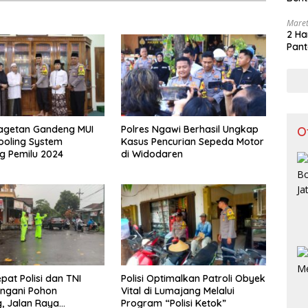
Maret
2 Ha
Pant
Magetan Gandeng MUI
Polres Ngawi Berhasil Ungkap
O
ooling System
Kasus Pencurian Sepeda Motor
g Pemilu 2024
di Widodaren
pat Polisi dan TNI
Polisi Optimalkan Patroli Obyek
ngani Pohon
Vital di Lumajang Melalui
, Jalan Raya
Program “Polisi Ketok”