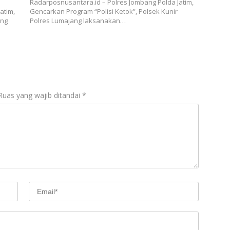
Radarposnusantara.id – Polres Jombang Polda Jatim,
atim,
Gencarkan Program “Polisi Ketok”, Polsek Kunir
ang
Polres Lumajang laksanakan…
Ruas yang wajib ditandai
*