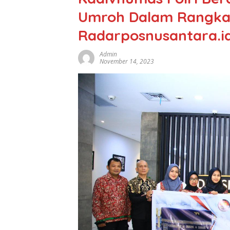
Umroh Dalam Rangka H
Radarposnusantara.i
Admin
November 14, 2023