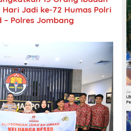
ari Jadi ke-72 Humas Polri
d – Polres Jombang
De
LB
P