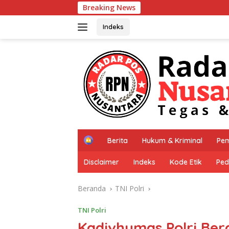
Langsung
Breaking News
*Di Balik Pen
ke
konten
Indeks
H
Berita
Hukum & Kriminal
Pem
o
m
Disclaimer
Indeks
Kode Etik
Ped
e
Beranda
TNI Polri
TNI Polri
Kadivhumas Polri Ber