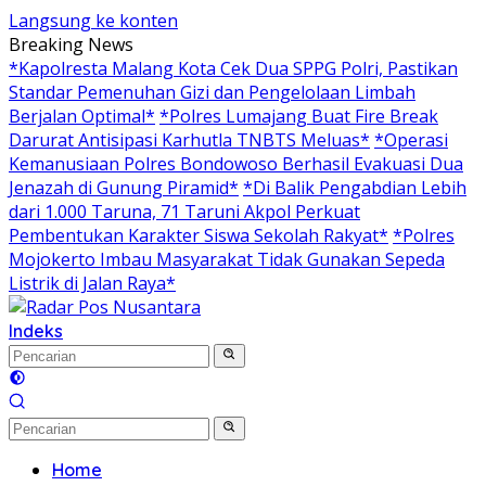
Langsung ke konten
Breaking News
*Kapolresta Malang Kota Cek Dua SPPG Polri, Pastikan
Standar Pemenuhan Gizi dan Pengelolaan Limbah
Berjalan Optimal*
*Polres Lumajang Buat Fire Break
Darurat Antisipasi Karhutla TNBTS Meluas*
*Operasi
Kemanusiaan Polres Bondowoso Berhasil Evakuasi Dua
Jenazah di Gunung Piramid*
*Di Balik Pengabdian Lebih
dari 1.000 Taruna, 71 Taruni Akpol Perkuat
Pembentukan Karakter Siswa Sekolah Rakyat*
*Polres
Mojokerto Imbau Masyarakat Tidak Gunakan Sepeda
Listrik di Jalan Raya*
Indeks
Home