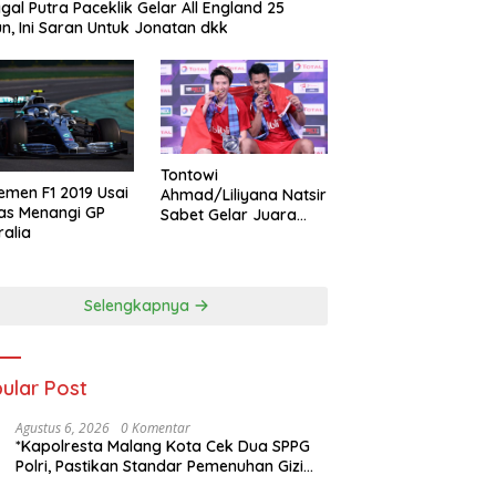
gal Putra Paceklik Gelar All England 25
n, Ini Saran Untuk Jonatan dkk
Tontowi
emen F1 2019 Usai
Ahmad/Liliyana Natsir
as Menangi GP
Sabet Gelar Juara
ralia
Dunia Kedua
Selengkapnya
ular Post
Agustus 6, 2026
0 Komentar
*Kapolresta Malang Kota Cek Dua SPPG
Polri, Pastikan Standar Pemenuhan Gizi
dan Pengelolaan Limbah Berjalan