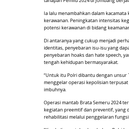
tahapan Pemilu 2024 di Jombang berjala
Ia lalu menambahkan dalam kacamata k
kerawanan. Peningkatan intensitas keg
potensi kerawanan di bidang keamanan
Di antaranya yang cukup menjadi perhat
identitas, penyebaran isu-isu yang da
penyebaran hoaks dan hate speech, yan
tengah kehidupan bermasyarakat.
“Untuk itu Polri dibantu dengan unsur 
menggelar operasi kepolisian terpusat
imbuhnya.
Operasi mantab Brata Semeru 2024 t
kegiatan preemtif dan preventif, yang
rehabilitasi melalui penggelaran fungs