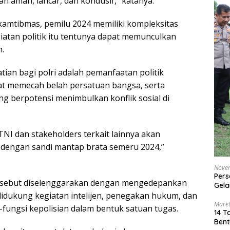
n aman, lancar, dan kondusif,” katanya.
amtibmas, pemilu 2024 memiliki kompleksitas
iatan politik itu tentunya dapat memunculkan
.
ian bagi polri adalah pemanfaatan politik
pat memecah belah persatuan bangsa, serta
g berpotensi menimbulkan konflik sosial di
TNI dan stakeholders terkait lainnya akan
 dengan sandi mantap brata semeru 2024,”
Nove
Pers
ersebut diselenggarakan dengan mengedepankan
Gela
 didukung kegiatan intelijen, penegakan hukum, dan
Maret
i-fungsi kepolisian dalam bentuk satuan tugas.
14 T
Bent