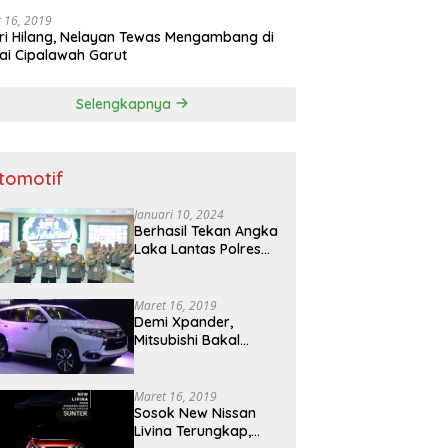
 16, 2019
ri Hilang, Nelayan Tewas Mengambang di
ai Cipalawah Garut
Selengkapnya
tomotif
Januari 10, 2024
Berhasil Tekan Angka
Laka Lantas Polres
Bojonegoro Raih
Penghargaan dari
Kapolda Jatim
Maret 16, 2019
Demi Xpander,
Mitsubishi Bakal
Mengimpor Kembali
Pajero Sport
Maret 16, 2019
Sosok New Nissan
Livina Terungkap,