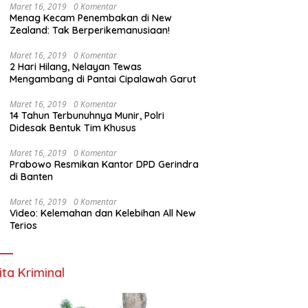
Optimal*
Maret 16, 2019
0 Komentar
Menag Kecam Penembakan di New
Zealand: Tak Berperikemanusiaan!
Maret 16, 2019
0 Komentar
2 Hari Hilang, Nelayan Tewas
Mengambang di Pantai Cipalawah Garut
Maret 16, 2019
0 Komentar
14 Tahun Terbunuhnya Munir, Polri
Didesak Bentuk Tim Khusus
Maret 16, 2019
0 Komentar
Prabowo Resmikan Kantor DPD Gerindra
di Banten
Maret 16, 2019
0 Komentar
Video: Kelemahan dan Kelebihan All New
Terios
ita Kriminal