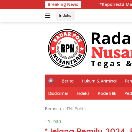
Langsung
*Kapolresta Malang Kota Cek Dua SPPG P
Breaking News
ke
konten
Indeks
H
Berita
Hukum & Kriminal
Pem
o
m
Disclaimer
Indeks
Kode Etik
Ped
e
Beranda
TNI Polri
TNI Polri
*Jelang Pemilu 2024,