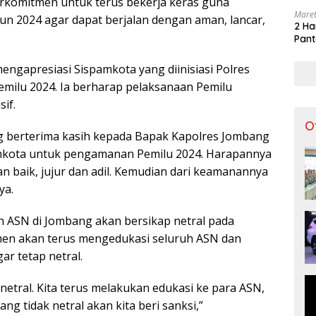
erkomitmen untuk terus bekerja keras guna
Maret
n 2024 agar dapat berjalan dengan aman, lancar,
2 Ha
Pant
engapresiasi Sispamkota yang diinisiasi Polres
ilu 2024. Ia berharap pelaksanaan Pemilu
if.
O
g berterima kasih kepada Bapak Kapolres Jombang
amkota untuk pengamanan Pemilu 2024. Harapannya
n baik, jujur dan adil. Kemudian dari keamanannya
ya.
h ASN di Jombang akan bersikap netral pada
men akan terus mengedukasi seluruh ASN dan
r tetap netral.
tral. Kita terus melakukan edukasi ke para ASN,
ang tidak netral akan kita beri sanksi,”