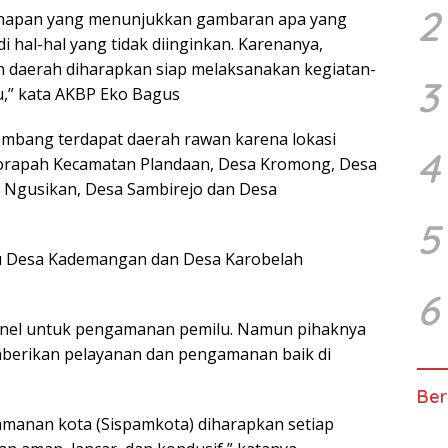
2
tahapan yang menunjukkan gambaran apa yang
di hal-hal yang tidak diinginkan. Karenanya,
h daerah diharapkan siap melaksanakan kegiatan-
3
u,” kata AKBP Eko Bagus
mbang terdapat daerah rawan karena lokasi
4
Jiporapah Kecamatan Plandaan, Desa Kromong, Desa
Ngusikan, Desa Sambirejo dan Desa
5
tu Desa Kademangan dan Desa Karobelah
6
onel untuk pengamanan pemilu. Namun pihaknya
mberikan pelayanan dan pengamanan baik di
Ber
amanan kota (Sispamkota) diharapkan setiap