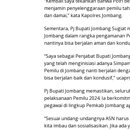
“Kembali saya tekankan bahwa Polri b
menjamin penyelenggaraan pemilu tahu
dan damai,” kata Kapolres Jombang.
Sementara, Pj Bupati Jombang Sugiat m
Jombang dalam rangka pengamanan Pem
nantinya bisa berjalan aman dan kondus
“Saya sebagai Penjabat Bupati Jomban
yang telah menginisiasi adanya Simp
Pemilu di Jombang nanti berjalan denga
bisa berjalan baik dan kondusif,” ucapn
Pj Bupati Jombang memastikan, seluru
pelaksanaan Pemilu 2024. Ia berkomit
pegawai di lingkup Pemkab Jombang aga
“Sesuai undang-undangnya ASN harus ne
kita imbau dan sosialisasikan. Jika ada y