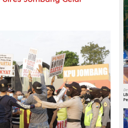
De
LB
P