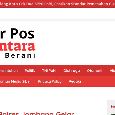
olri, Pastikan Standar Pemenuhan Gizi dan Pengelolaan Limbah
erintahan
Politik
TNI Polri
Olahraga
Otomotif
Hi
oman Media Siber
Privacy Policy
Redaksi
B
 Polres Jombang Gelar