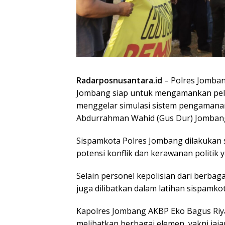
Radarposnusantara.id
– Polres Jombang
Jombang siap untuk mengamankan pela
menggelar simulasi sistem pengamanan 
Abdurrahman Wahid (Gus Dur) Jomban
Sispamkota Polres Jombang dilakukan 
potensi konflik dan kerawanan politik 
Selain personel kepolisian dari berba
juga dilibatkan dalam latihan sispamkot
Kapolres Jombang AKBP Eko Bagus Riy
melibatkan berbagai elemen, yakni jaja