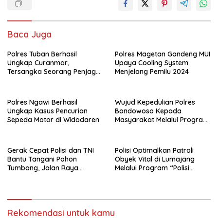
Baca Juga
Polres Tuban Berhasil
Polres Magetan Gandeng MUI
Ungkap Curanmor,
Upaya Cooling System
Tersangka Seorang Penjaga
Menjelang Pemilu 2024
Malam Diamankan
Polres Ngawi Berhasil
Wujud Kepedulian Polres
Ungkap Kasus Pencurian
Bondowoso Kepada
Sepeda Motor di Widodaren
Masyarakat Melalui Program
Rutilahu
Gerak Cepat Polisi dan TNI
Polisi Optimalkan Patroli
Bantu Tangani Pohon
Obyek Vital di Lumajang
Tumbang, Jalan Raya
Melalui Program “Polisi
Gondang Tulungagung
Ketok”
Kembali Normal
Rekomendasi untuk kamu