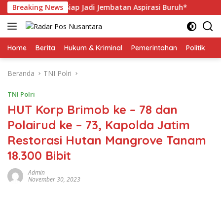
Langsung
gakerjaan, Siap Jadi Jembatan Aspirasi Buruh*
Breaking News
Polri P
ke
konten
Home
Berita
Hukum & Kriminal
Pemerintahan
Politik
TN
Beranda
TNI Polri
TNI Polri
HUT Korp Brimob ke – 78 dan
Polairud ke – 73, Kapolda Jatim
Restorasi Hutan Mangrove Tanam
18.300 Bibit
Admin
November 30, 2023