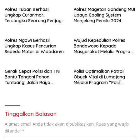
Polres Tuban Berhasil
Polres Magetan Gandeng MUI
Ungkap Curanmor,
Upaya Cooling System
Tersangka Seorang Penjaga
Menjelang Pemilu 2024
Malam Diamankan
Polres Ngawi Berhasil
Wujud Kepedulian Polres
Ungkap Kasus Pencurian
Bondowoso Kepada
Sepeda Motor di Widodaren
Masyarakat Melalui Program
Rutilahu
Gerak Cepat Polisi dan TNI
Polisi Optimalkan Patroli
Bantu Tangani Pohon
Obyek Vital di Lumajang
Tumbang, Jalan Raya
Melalui Program “Polisi
Gondang Tulungagung
Ketok”
Kembali Normal
Tinggalkan Balasan
Alamat email Anda tidak akan dipublikasikan.
Ruas yang wajib
ditandai
*