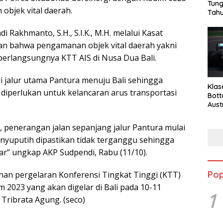
Tung
bjek vital daerah.
Tahu
Rakhmanto, S.H., S.I.K., M.H. melalui Kasat
n bahwa pengamanan objek vital daerah yakni
berlangsungnya KTT AIS di Nusa Dua Bali.
i jalur utama Pantura menuju Bali sehingga
Klas
diperlukan untuk kelancaran arus transportasi
Bott
Aust
, penerangan jalan sepanjang jalur Pantura mulai
yuputih dipastikan tidak terganggu sehingga
car” ungkap AKP Sudpendi, Rabu (11/10).
Pop
an pergelaran Konferensi Tingkat Tinggi (KTT)
um 2023 yang akan digelar di Bali pada 10-11
1
Tribrata Agung. (seco)