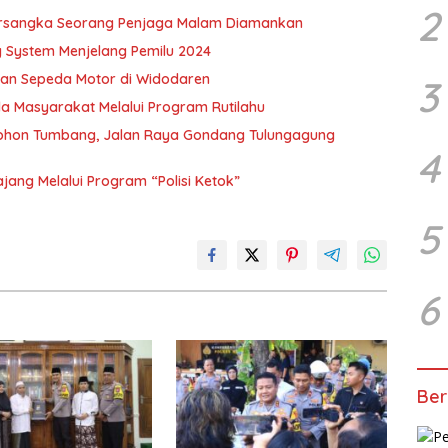
2
Tersangka Seorang Penjaga Malam Diamankan
 System Menjelang Pemilu 2024
rian Sepeda Motor di Widodaren
3
 Masyarakat Melalui Program Rutilahu
 Pohon Tumbang, Jalan Raya Gondang Tulungagung
4
ajang Melalui Program “Polisi Ketok”
5
6
Ber