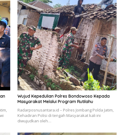
ian
Wujud Kepedulian Polres Bondowoso Kepada
Masyarakat Melalui Program Rutilahu
tim,
Radarposnusantara.id – Polres Jombang Polda Jatim,
wi
Kehadiran Polisi di tengah Masyarakat kali ini
diwujudkan oleh…