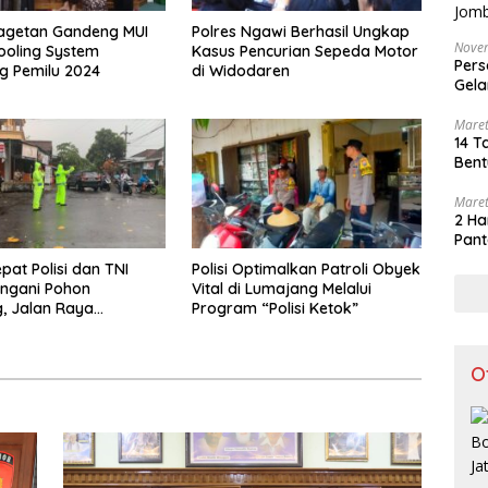
Magetan Gandeng MUI
Polres Ngawi Berhasil Ungkap
Nove
ooling System
Kasus Pencurian Sepeda Motor
Pers
g Pemilu 2024
di Widodaren
Gela
Maret
14 T
Bent
Maret
2 Ha
Pant
pat Polisi dan TNI
Polisi Optimalkan Patroli Obyek
ngani Pohon
Vital di Lumajang Melalui
, Jalan Raya
Program “Polisi Ketok”
 Tulungagung Kembali
O