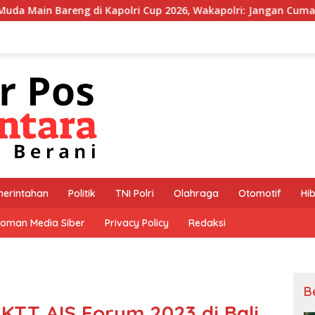
i Cup 2026, Wakapolri: Jangan Cuma Jadi Penonton, Jadilah Tal
erintahan
Politik
TNI Polri
Olahraga
Otomotif
Hi
oman Media Siber
Privacy Policy
Redaksi
B
TT AIS Forum 2023 di Bali,