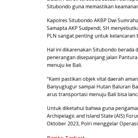
Situbondo guna memastikan keamanan o
Kapolres Situbondo AKBP Dwi Sumrahadi 
Samapta AKP Sudpendi, SH menyebutka
PLN sangat penting untuk kelancaran 
Hal ini dikarenakan Situbondo berada d
penerangan disepanjang jalan Pantura 
menuju ke Bali.
“Kami pastikan objek vital daerah aman
Banyuglugur sampai Hutan Baluran Ban
arus transportasi menuju Bali bisa lan
Untuk diketahui bahwa guna pengaman
Archipelagic and Island State (AIS) For
Oktober 2023, Polri menggelar Operasi 
Berita Terkait