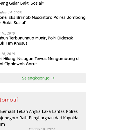
mber 14, 2023
onel Eks Brimob Nusantara Polres Jombang
r Bakti Sosial*
 16, 2019
ahun Terbunuhnya Munir, Polri Didesak
uk Tim Khusus
 16, 2019
ri Hilang, Nelayan Tewas Mengambang di
ai Cipalawah Garut
Selengkapnya
tomotif
Januari 10, 2024