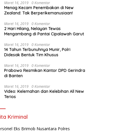
Digital*
Maret 16, 2019
0 Komentar
Menag Kecam Penembakan di New
Zealand: Tak Berperikemanusiaan!
Maret 16, 2019
0 Komentar
2 Hari Hilang, Nelayan Tewas
Mengambang di Pantai Cipalawah Garut
Maret 16, 2019
0 Komentar
14 Tahun Terbunuhnya Munir, Polri
Didesak Bentuk Tim Khusus
Maret 16, 2019
0 Komentar
Prabowo Resmikan Kantor DPD Gerindra
di Banten
Maret 16, 2019
0 Komentar
Video: Kelemahan dan Kelebihan All New
Terios
ita Kriminal