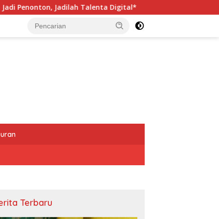
enta Digital*
*KBPBI Apresiasi Komitmen Kapolri Kaw
buran
erita Terbaru