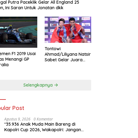
gal Putra Paceklik Gelar All England 25
n, Ini Saran Untuk Jonatan dkk
Tontowi
emen F1 2019 Usai
Ahmad/Liliyana Natsir
as Menangi GP
Sabet Gelar Juara
ralia
Dunia Kedua
Selengkapnya
ular Post
Agustus 9, 2026
0 Komentar
*35.936 Anak Muda Main Bareng di
Kapolri Cup 2026, Wakapolri: Jangan
Cuma Jadi Penonton, Jadilah Talenta