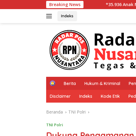
Langsung
*35.936 Anak Muda Main Bareng di Kapolr
Breaking News
ke
konten
Indeks
H
Berita
Hukum & Kriminal
Pem
o
m
Disclaimer
Indeks
Kode Etik
Ped
e
Beranda
TNI Polri
TNI Polri
Dukung Pengamanan K