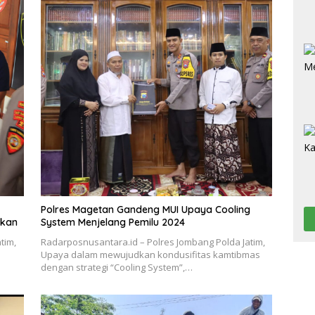
Polres Magetan Gandeng MUI Upaya Cooling
nkan
System Menjelang Pemilu 2024
tim,
Radarposnusantara.id – Polres Jombang Polda Jatim,
Upaya dalam mewujudkan kondusifitas kamtibmas
dengan strategi “Cooling System”,…