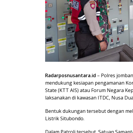
Radarposnusantara.id
– Polres jombang
mendukung kesiapan pengamanan Konfer
State (KTT AIS) atau Forum Negara Kep
laksanakan di kawasan ITDC, Nusa Dua,
Bentuk dukungan tersebut dengan mel
Listrik Situbondo.
Dalam Patroli tersebut, Satuan Samapt