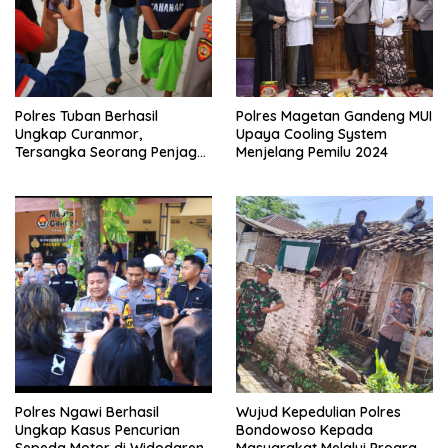
Polres Tuban Berhasil
Polres Magetan Gandeng MUI
Ungkap Curanmor,
Upaya Cooling System
Tersangka Seorang Penjaga
Menjelang Pemilu 2024
Malam Diamankan
Polres Ngawi Berhasil
Wujud Kepedulian Polres
Ungkap Kasus Pencurian
Bondowoso Kepada
Sepeda Motor di Widodaren
Masyarakat Melalui Program