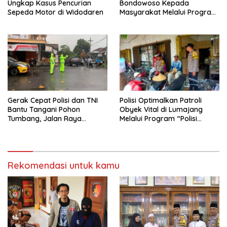
Ungkap Kasus Pencurian
Bondowoso Kepada
Sepeda Motor di Widodaren
Masyarakat Melalui Program
Rutilahu
Gerak Cepat Polisi dan TNI
Polisi Optimalkan Patroli
Bantu Tangani Pohon
Obyek Vital di Lumajang
Tumbang, Jalan Raya
Melalui Program “Polisi
Gondang Tulungagung
Ketok”
Kembali Normal
Rekomendasi untuk kamu