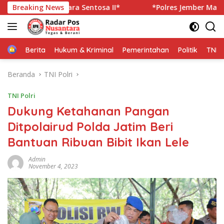
Langsung
KM Mutiara Sentosa II*
Breaking News
*Polres Jember Masifkan Eduka
ke
konten
Home
Berita
Hukum & Kriminal
Pemerintahan
Politik
TNI P
Beranda
TNI Polri
TNI Polri
Dukung Ketahanan Pangan
Ditpolairud Polda Jatim Beri
Bantuan Ribuan Bibit Ikan Lele
Admin
November 4, 2023