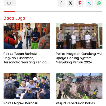
Baca Juga
Polres Tuban Berhasil
Polres Magetan Gandeng MUI
Ungkap Curanmor,
Upaya Cooling System
Tersangka Seorang Penjaga
Menjelang Pemilu 2024
Malam Diamankan
Polres Ngawi Berhasil
Wujud Kepedulian Polres