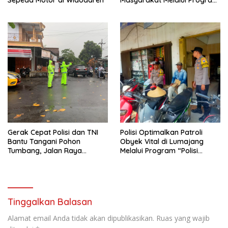
Rutilahu
Gerak Cepat Polisi dan TNI
Polisi Optimalkan Patroli
Bantu Tangani Pohon
Obyek Vital di Lumajang
Tumbang, Jalan Raya
Melalui Program “Polisi
Gondang Tulungagung
Ketok”
Kembali Normal
Tinggalkan Balasan
Alamat email Anda tidak akan dipublikasikan.
Ruas yang wajib