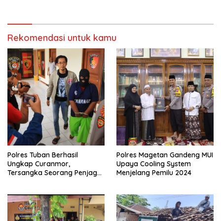
Gondang Tulungagung
Ketok”
Kembali Normal
Rekomendasi untuk kamu
Polres Tuban Berhasil
Polres Magetan Gandeng MUI
Ungkap Curanmor,
Upaya Cooling System
Tersangka Seorang Penjaga
Menjelang Pemilu 2024
Malam Diamankan